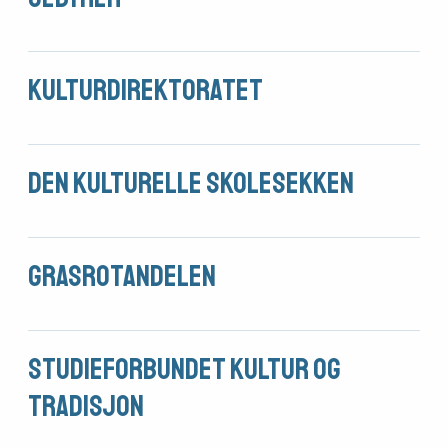
Søk
Kulturdirektoratet
om
midler
Den kulturelle skolesekken
Vern,
vedlikehold
Grasrotandelen
og drift
Studieforbundet kultur og
Om
tradisjon
foreningen