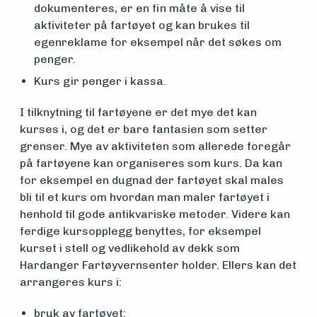
Vern,
dokumenteres, er en fin måte å vise til
aktiviteter på fartøyet og kan brukes til
vedlikehold
egenreklame for eksempel når det søkes om
og drift
penger.
Kurs gir penger i kassa.
Om
I tilknytning til fartøyene er det mye det kan
kurses i, og det er bare fantasien som setter
foreningen
grenser. Mye av aktiviteten som allerede foregår
på fartøyene kan organiseres som kurs. Da kan
for eksempel en dugnad der fartøyet skal males
Aktuelt
bli til et kurs om hvordan man maler fartøyet i
henhold til gode antikvariske metoder. Videre kan
ferdige kursopplegg benyttes, for eksempel
Arrangementer
kurset i stell og vedlikehold av dekk som
Hardanger Fartøyvernsenter holder. Ellers kan det
arrangeres kurs i:
bruk av fartøyet: