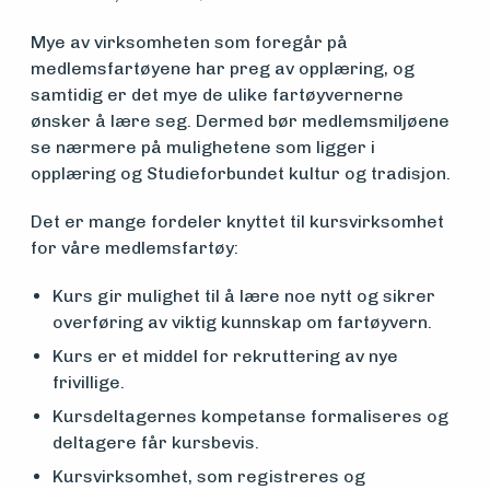
Mye av virksomheten som foregår på
medlemsfartøyene har preg av opplæring, og
samtidig er det mye de ulike fartøyvernerne
ønsker å lære seg. Dermed bør medlemsmiljøene
se nærmere på mulighetene som ligger i
opplæring og Studieforbundet kultur og tradisjon.
Det er mange fordeler knyttet til kursvirksomhet
Medlemsfartøy
for våre medlemsfartøy:
Kurs gir mulighet til å lære noe nytt og sikrer
Søk
overføring av viktig kunnskap om fartøyvern.
Kurs er et middel for rekruttering av nye
om
frivillige.
midler
Kursdeltagernes kompetanse formaliseres og
deltagere får kursbevis.
Kursvirksomhet, som registreres og