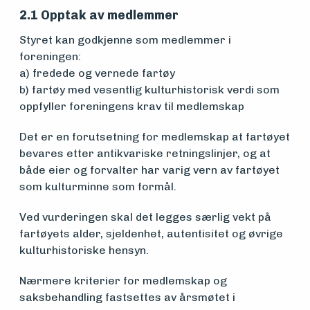
2.1
Opptak av medlemmer
Styret kan godkjenne som medlemmer i
foreningen:
a) fredede og vernede fartøy
b) fartøy med vesentlig kulturhistorisk verdi som
oppfyller foreningens krav til medlemskap
Det er en forutsetning for medlemskap at fartøyet
bevares etter antikvariske retningslinjer, og at
både eier og forvalter har varig vern av fartøyet
som kulturminne som formål.
Medlemsfartøy
Ved vurderingen skal det legges særlig vekt på
fartøyets alder, sjeldenhet, autentisitet og øvrige
kulturhistoriske hensyn.
Søk
Nærmere kriterier for medlemskap og
om
saksbehandling fastsettes av årsmøtet i