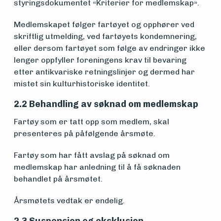
styringsdokumentet «Kriterier for medlemskap».
midler
Medlemskapet følger fartøyet og opphører ved
skriftlig utmelding, ved fartøyets kondemnering,
Vern,
eller dersom fartøyet som følge av endringer ikke
lenger oppfyller foreningens krav til bevaring
vedlikehold
etter antikvariske retningslinjer og dermed har
mistet sin kulturhistoriske identitet.
og drift
2.2 Behandling av søknad om medlemskap
Fartøy som er tatt opp som medlem, skal
Om
presenteres på påfølgende årsmøte.
foreningen
Fartøy som har fått avslag på søknad om
medlemskap har anledning til å få søknaden
Aktuelt
behandlet på årsmøtet.
Årsmøtets vedtak er endelig.
Arrangementer