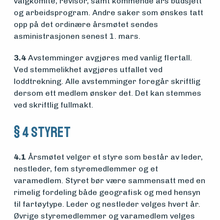
valgkomité, revisor, samt kommende års budsjett
og arbeidsprogram. Andre saker som ønskes tatt
opp på det ordinære årsmøtet sendes
asministrasjonen senest 1. mars.
3.4
Avstemminger avgjøres med vanlig flertall.
Ved stemmelikhet avgjøres utfallet ved
loddtrekning. Alle avstemminger foregår skriftlig
dersom ett medlem ønsker det. Det kan stemmes
ved skriftlig fullmakt.
§ 4 Styret
4.1
Årsmøtet velger et styre som består av leder,
nestleder, fem styremedlemmer og et
varamedlem. Styret bør være sammensatt med en
rimelig fordeling både geografisk og med hensyn
til fartøytype. Leder og nestleder velges hvert år.
Øvrige styremedlemmer og varamedlem velges