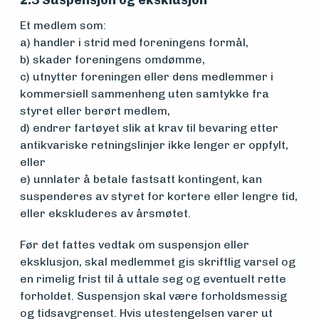
2.3 Suspensjon og eksklusjon
Et medlem som:
a) handler i strid med foreningens formål,
b) skader foreningens omdømme,
c) utnytter foreningen eller dens medlemmer i
kommersiell sammenheng uten samtykke fra
styret eller berørt medlem,
d) endrer fartøyet slik at krav til bevaring etter
antikvariske retningslinjer ikke lenger er oppfylt,
eller
e) unnlater å betale fastsatt kontingent, kan
suspenderes av styret for kortere eller lengre tid,
eller ekskluderes av årsmøtet.
Før det fattes vedtak om suspensjon eller
eksklusjon, skal medlemmet gis skriftlig varsel og
en rimelig frist til å uttale seg og eventuelt rette
forholdet. Suspensjon skal være forholdsmessig
og tidsavgrenset. Hvis utestengelsen varer ut