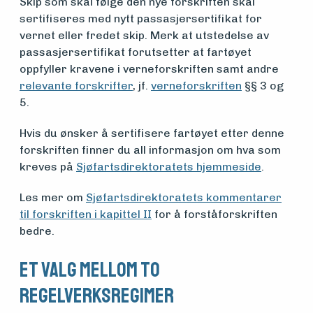
Skip som skal følge den nye forskriften skal
sertifiseres med nytt passasjersertifikat for
vernet eller fredet skip. Merk at utstedelse av
passasjersertifikat forutsetter at fartøyet
oppfyller kravene i verneforskriften samt andre
relevante forskrifter
, jf.
verneforskriften
§§ 3 og
5.
Hvis du ønsker å sertifisere fartøyet etter denne
forskriften finner du all informasjon om hva som
kreves på
Sjøfartsdirektoratets hjemmeside
.
Medlemsfartøy
Les mer om
Sjøfartsdirektoratets kommentarer
til forskriften i kapittel II
for å forståforskriften
bedre.
Søk
Et valg mellom to
om
regelverksregimer
midler