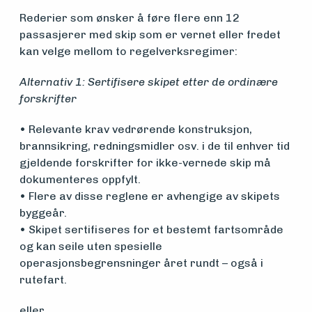
Rederier som ønsker å føre flere enn 12
Vern,
passasjerer med skip som er vernet eller fredet
kan velge mellom to regelverksregimer:
vedlikehold
Alternativ 1: Sertifisere skipet etter de ordinære
og drift
forskrifter
• Relevante krav vedrørende konstruksjon,
Om
brannsikring, redningsmidler osv. i de til enhver tid
gjeldende forskrifter for ikke-vernede skip må
foreningen
dokumenteres oppfylt.
• Flere av disse reglene er avhengige av skipets
byggeår.
Aktuelt
• Skipet sertifiseres for et bestemt fartsområde
og kan seile uten spesielle
operasjonsbegrensninger året rundt – også i
Arrangementer
rutefart.
eller