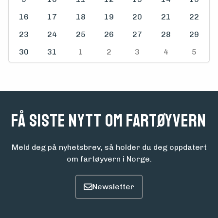
16
17
18
19
20
21
22
23
24
25
26
27
28
29
30
31
1
2
3
4
5
Få siste nytt om fartøyvern
Meld deg på nyhetsbrev, så holder du deg oppdatert
om fartøyvern i Norge.