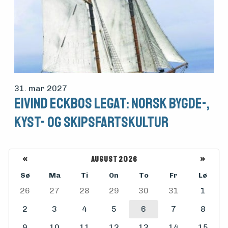
31. mar 2027
Eivind Eckbos Legat: Norsk bygde-,
kyst- og skipsfartskultur
«
August 2026
»
Sø
Ma
Ti
On
To
Fr
Lø
26
27
28
29
30
31
1
2
3
4
5
6
7
8
9
10
11
12
13
14
15