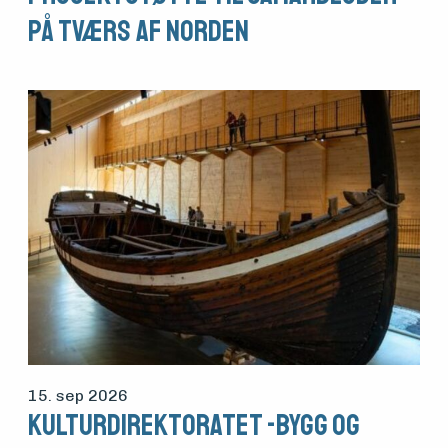
vedlikehold
på tværs af Norden
og drift
Om
foreningen
Aktuelt
Arrangementer
15. sep 2026
Kulturdirektoratet -Bygg og