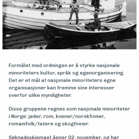
Medlemsfartøy
Søk
om
midler
Formålet med ordningen er å styrke nasjonale
minoriteters kultur, språk og egenorganisering.
Det er et mål at nasjonale minoriteters egne
Vern,
organisasjoner kan fremme sine interesser
overfor ulike myndigheter.
vedlikehold
Disse gruppene regnes som nasjonale minoriteter
og drift
i Norge: jøder, rom, kvener/norskfinner,
romanifolk/tatere og skogfinner.
Om
Søknadsskjemaet åpner 02. november, og har