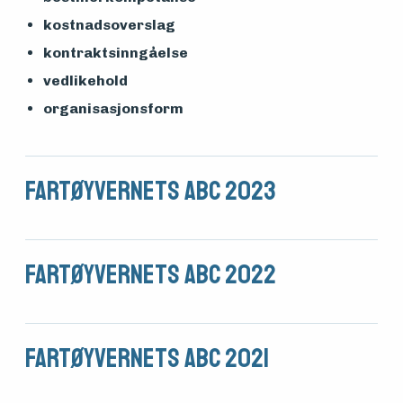
Medlemsfartøy
kostnadsoverslag
kontraktsinngåelse
Søk
vedlikehold
organisasjonsform
om
midler
Fartøyvernets ABC 2023
Vern,
vedlikehold
Fartøyvernets ABC 2022
og drift
Fartøyvernets ABC 2021
Om