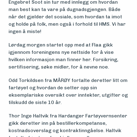
Engebret Soot sin tur med innlegg om hvordan
man best kan ta vare på dugnadsgjengen. Både
Medlemsfartøy
når det gjelder det sosiale, som hvordan ta imot
og holde på folk, men også i forhold til HMS. Vi har
ingen å miste!
Søk
Lørdag morgen startet opp med at Flaa gikk
om
igjennom foreningens nye nettside for å vise
hvilken informasjon man finner her. Forsikring,
midler
sertifisering, søke midler, for å nevne noe.
Odd Torkildsen fra MÅRØY fortalte deretter litt om
Vern,
fartøyet og hvordan de setter opp sin
eksemplariske oversikt over inntekter, utgifter og
vedlikehold
tilskudd de siste 10 år.
og drift
Thor Inge Haltvik fra Hardanger Fartøyvernsenter
gikk deretter inn på bestillerkompetanse,
kostnadsoverslag og kontraktinngåelse. Haltvik
Om