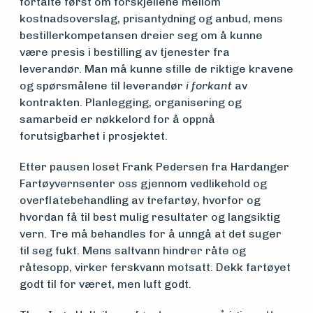
fortalte først om forskjellene mellom
kostnadsoverslag, prisantydning og anbud, mens
foreningen
bestillerkompetansen dreier seg om å kunne
være presis i bestilling av tjenester fra
leverandør. Man må kunne stille de riktige kravene
Aktuelt
og spørsmålene til leverandør
i forkant
av
kontrakten. Planlegging, organisering og
samarbeid er nøkkelord for å oppnå
Arrangementer
forutsigbarhet i prosjektet.
Etter pausen loset Frank Pedersen fra Hardanger
Fartøyvernsenter oss gjennom vedlikehold og
overflatebehandling av trefartøy, hvorfor og
hvordan få til best mulig resultater og langsiktig
vern. Tre må behandles for å unngå at det suger
til seg fukt. Mens saltvann hindrer råte og
råtesopp, virker ferskvann motsatt. Dekk fartøyet
godt til for været, men luft godt.