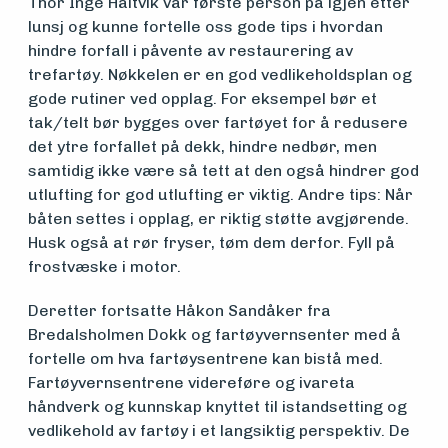
Thor Inge Haltvik var første person på igjen etter
lunsj og kunne fortelle oss gode tips i hvordan
hindre forfall i påvente av restaurering av
trefartøy. Nøkkelen er en god vedlikeholdsplan og
gode rutiner ved opplag. For eksempel bør et
tak/telt bør bygges over fartøyet for å redusere
det ytre forfallet på dekk, hindre nedbør, men
samtidig ikke være så tett at den også hindrer god
utlufting for god utlufting er viktig. Andre tips: Når
båten settes i opplag, er riktig støtte avgjørende.
Husk også at rør fryser, tøm dem derfor. Fyll på
frostvæske i motor.
Deretter fortsatte Håkon Sandåker fra
Bredalsholmen Dokk og fartøyvernsenter med å
fortelle om hva fartøysentrene kan bistå med.
Fartøyvernsentrene videreføre og ivareta
håndverk og kunnskap knyttet til istandsetting og
vedlikehold av fartøy i et langsiktig perspektiv. De