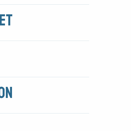
et
on