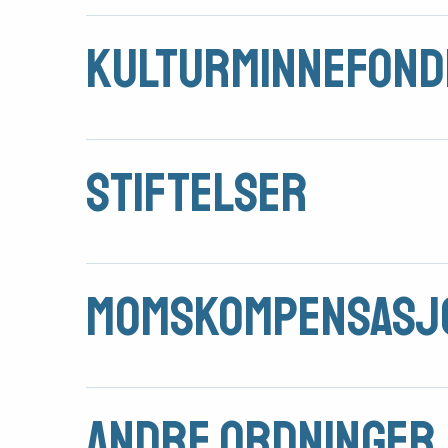
Arrangementer
Kulturminnefond
Stiftelser
Momskompensasj
Andre ordninger