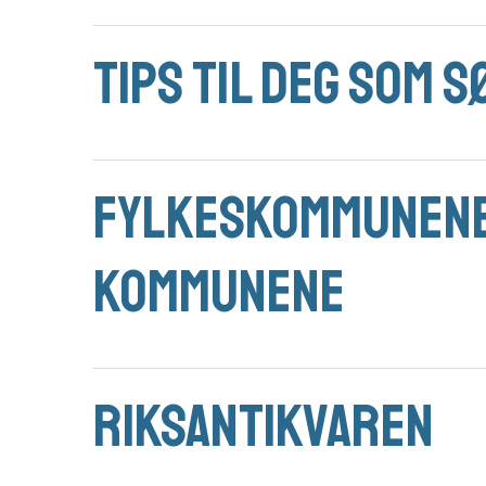
Søk
Tips til deg som 
om
midler
Vern,
Fylkeskommunene
vedlikehold
og
kommunene
drift
Om
Riksantikvaren
foreningen
Aktuelt