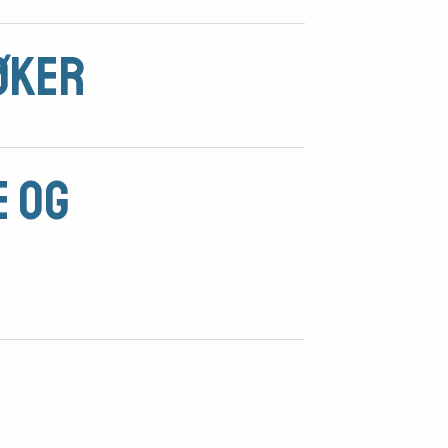
søker
 og