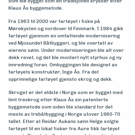
som ble bygget som en tradisjonell krysser etter
Klaus Ås byggemetode.
Søk
Fra 1963 til 2000 var fartøyet i fiske på
Mørekysten og nordover til Finnmark. I 1984 gikk
om
fartøyet gjennom en omfattende modernisering
midler
ved Mjosundet Båtbyggeri, og ble overtatt av
eierens sønn. Under moderniseringen ble alt over
dekk revet, og det ble montert nytt styrhus og ny
innredning foran. Ombyggingen ble designet av
Vern,
fartøyets konstruktør, Inge Ås. Fra det
vedlikehold
opprinnelige fartøyet gjensto skrog og dekk.
og drift
Skroget er det eldste i Norge som er bygget med
limt treskrog etter Klaus Ås sin patenterte
byggemetode som siden ble standard for det
Om
meste av trebåtbygging i Norge utover 1960-70
tallet. Etter at Reidar Aukans sønn Helge solgte
foreningen
fartøyet til en lokal fisker fra Aure fikk fartøyet