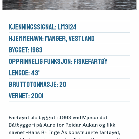
Kjennings­signal: LM3124
Hjemmehavn: Manger, Vestland
Bygget: 1963
Opprinnelig funksjon: Fiskefartøy
Lengde: 43'
Brutto­tonnasje: 20
Vernet: 2001
Fartøyet ble bygget i 1963 ved Mjosundet
Båtbyggeri på Aure for Reidar Aukan og fikk
navnet «Hans R». Inge Ås konstruerte fartøyet,
Medlemsfartøy