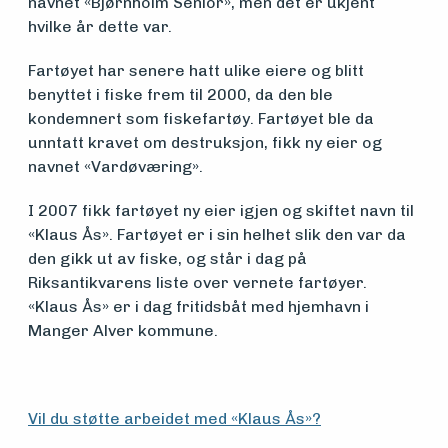
navnet «Bjørnholm Senior», men det er ukjent
hvilke år dette var.
Aktuelt
Fartøyet har senere hatt ulike eiere og blitt
benyttet i fiske frem til 2000, da den ble
Arrangementer
kondemnert som fiskefartøy. Fartøyet ble da
unntatt kravet om destruksjon, fikk ny eier og
navnet «Vardøværing».
I 2007 fikk fartøyet ny eier igjen og skiftet navn til
«Klaus Ås». Fartøyet er i sin helhet slik den var da
den gikk ut av fiske, og står i dag på
Riksantikvarens liste over vernete fartøyer.
«Klaus Ås» er i dag fritidsbåt med hjemhavn i
Manger Alver kommune.
Vil du støtte arbeidet med «Klaus Ås»?