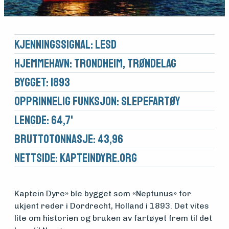
Kjennings­signal: LESD
Hjemmehavn: Trondheim, Trøndelag
Bygget: 1893
Opprinnelig funksjon: Slepefartøy
Lengde: 64,7'
Brutto­tonnasje: 43,96
Nettside:
kapteindyre.org
Kaptein Dyre» ble bygget som «Neptunus» for
Medlemsfartøy
ukjent reder i Dordrecht, Holland i 1893. Det vites
lite om historien og bruken av fartøyet frem til det