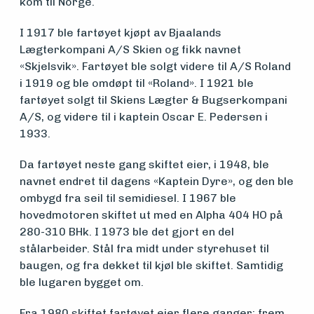
kom til Norge.
Søk
I 1917 ble fartøyet kjøpt av Bjaalands
om
Lægterkompani A/S Skien og fikk navnet
midler
«Skjelsvik». Fartøyet ble solgt videre til A/S Roland
i 1919 og ble omdøpt til «Roland». I 1921 ble
fartøyet solgt til Skiens Lægter & Bugserkompani
Vern,
A/S, og videre til i kaptein Oscar E. Pedersen i
1933.
vedlikehold
Da fartøyet neste gang skiftet eier, i 1948, ble
og drift
navnet endret til dagens «Kaptein Dyre», og den ble
ombygd fra seil til semidiesel. I 1967 ble
hovedmotoren skiftet ut med en Alpha 404 HO på
Om
280-310 BHk. I 1973 ble det gjort en del
stålarbeider. Stål fra midt under styrehuset til
foreningen
baugen, og fra dekket til kjøl ble skiftet. Samtidig
ble lugaren bygget om.
Aktuelt
Fra 1980 skiftet fartøyet eier flere ganger; frem