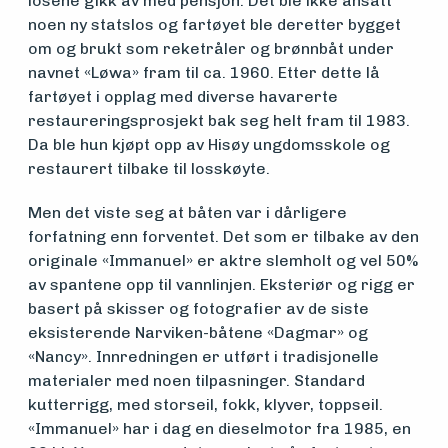
losene gikk av med pensjon. Det ble ikke ansatt
noen ny statslos og fartøyet ble deretter bygget
om og brukt som reketråler og brønnbåt under
Søk
navnet «Løwa» fram til ca. 1960. Etter dette lå
fartøyet i opplag med diverse havarerte
om
restaureringsprosjekt bak seg helt fram til 1983.
midler
Da ble hun kjøpt opp av Hisøy ungdomsskole og
restaurert tilbake til losskøyte.
Men det viste seg at båten var i dårligere
Vern,
forfatning enn forventet. Det som er tilbake av den
vedlikehold
originale «Immanuel» er aktre slemholt og vel 50%
av spantene opp til vannlinjen. Eksteriør og rigg er
og drift
basert på skisser og fotografier av de siste
eksisterende Narviken-båtene «Dagmar» og
«Nancy». Innredningen er utført i tradisjonelle
Om
materialer med noen tilpasninger. Standard
kutterrigg, med storseil, fokk, klyver, toppseil.
foreningen
«Immanuel» har i dag en dieselmotor fra 1985, en