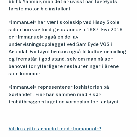
66 hk Yanmar, men det er uvisst når fartøyets
første motor ble installert.
Aktuelt
«Immanuel» har vært skoleskip ved Hisøy Skole
siden hun var ferdig restaurert i 1987. Fra 2016
Arrangementer
er «Immanuel» også en del av
undervisningsopplegget ved Sam Eyde VGS i
Arendal. Fartøyet brukes også til kulturformidling
og fremstår i god stand, selv om man nå ser
behovet for ytterligere restaureringer i årene
som kommer.
«Immanuel» representerer loshistorien på
Sørlandet . Eier har sammen med Risør
trebåtbryggeri laget en verneplan for fartøyet.
Vil du støtte arbeidet med «Immanuel»?