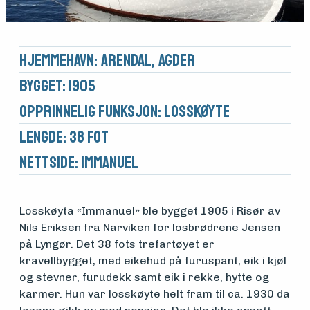
Hjemmehavn: Arendal, Agder
Bygget: 1905
Opprinnelig funksjon: Losskøyte
Lengde: 38 fot
Nettside:
Immanuel
Losskøyta «Immanuel» ble bygget 1905 i Risør av
Nils Eriksen fra Narviken for losbrødrene Jensen
på Lyngør. Det 38 fots trefartøyet er
kravellbygget, med eikehud på furuspant, eik i kjøl
og stevner, furudekk samt eik i rekke, hytte og
karmer. Hun var losskøyte helt fram til ca. 1930 da
Medlemsfartøy