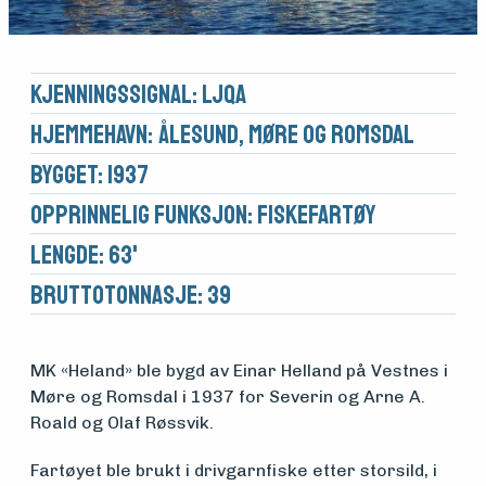
Kjennings­signal: LJQA
Hjemmehavn: Ålesund, Møre og Romsdal
Bygget: 1937
Opprinnelig funksjon: Fiskefartøy
Lengde: 63'
Brutto­tonnasje: 39
MK «Heland» ble bygd av Einar Helland på Vestnes i
Møre og Romsdal i 1937 for Severin og Arne A.
Medlemsfartøy
Roald og Olaf Røssvik.
Fartøyet ble brukt i drivgarnfiske etter storsild, i