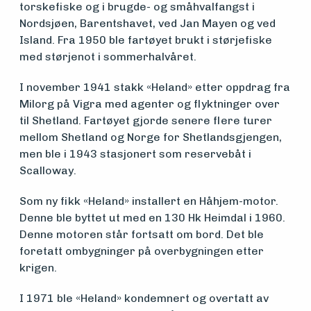
Søk
torskefiske og i brugde- og småhvalfangst i
Nordsjøen, Barentshavet, ved Jan Mayen og ved
om
Island. Fra 1950 ble fartøyet brukt i størjefiske
midler
med størjenot i sommerhalvåret.
I november 1941 stakk «Heland» etter oppdrag fra
Milorg på Vigra med agenter og flyktninger over
Vern,
til Shetland. Fartøyet gjorde senere flere turer
vedlikehold
mellom Shetland og Norge for Shetlandsgjengen,
men ble i 1943 stasjonert som reservebåt i
og drift
Scalloway.
Som ny fikk «Heland» installert en Håhjem-motor.
Om
Denne ble byttet ut med en 130 Hk Heimdal i 1960.
Denne motoren står fortsatt om bord. Det ble
foreningen
foretatt ombygninger på overbygningen etter
krigen.
Aktuelt
I 1971 ble «Heland» kondemnert og overtatt av