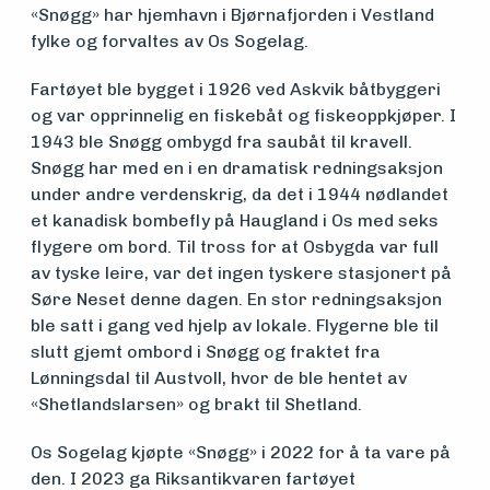
«Snøgg» har hjemhavn i Bjørnafjorden i Vestland
Søk
fylke og forvaltes av Os Sogelag.
om
Fartøyet ble bygget i 1926 ved Askvik båtbyggeri
og var opprinnelig en fiskebåt og fiskeoppkjøper. I
midler
1943 ble Snøgg ombygd fra saubåt til kravell.
Snøgg har med en i en dramatisk redningsaksjon
under andre verdenskrig, da det i 1944 nødlandet
Vern,
et kanadisk bombefly på Haugland i Os med seks
vedlikehold
flygere om bord. Til tross for at Osbygda var full
av tyske leire, var det ingen tyskere stasjonert på
og drift
Søre Neset denne dagen. En stor redningsaksjon
ble satt i gang ved hjelp av lokale. Flygerne ble til
slutt gjemt ombord i Snøgg og fraktet fra
Om
Lønningsdal til Austvoll, hvor de ble hentet av
«Shetlandslarsen» og brakt til Shetland.
foreningen
Os Sogelag kjøpte «Snøgg» i 2022 for å ta vare på
den. I 2023 ga Riksantikvaren fartøyet