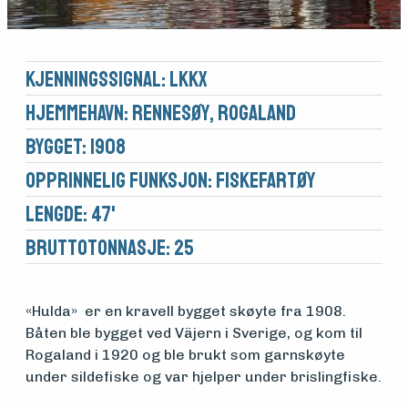
Kjennings­signal: LKKX
Hjemmehavn: Rennesøy, Rogaland
Bygget: 1908
Opprinnelig funksjon: Fiskefartøy
Lengde: 47'
Brutto­tonnasje: 25
Medlemsfartøy
«Hulda» er en kravell bygget skøyte fra 1908.
Båten ble bygget ved Väjern i Sverige, og kom til
Søk
Rogaland i 1920 og ble brukt som garnskøyte
under sildefiske og var hjelper under brislingfiske.
om