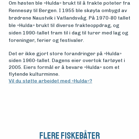
Om høsten ble «Hulda» brukt til å frakte poteter fra
midler
Rennesøy til Bergen. I 1955 ble skøyta ombygd av
brødrene Naustvik i Vatlandsvåg. På 1970-80 tallet
ble «Hulda» brukt til diverse frakteoppdrag, og
Vern,
siden 1990-tallet fram til i dag til turer med lag og
foreninger, ferier og festivaler.
vedlikehold
Det er ikke gjort store forandringer på «Hulda»
og drift
siden 1960-tallet. Dagens eier overtok fartøyet i
2005. Eiers formål er å bevare «Hulda» som et
flytende kulturminne.
Om
Vil du støtte arbeidet med «Hulda»?
foreningen
Aktuelt
Flere fiskebåter