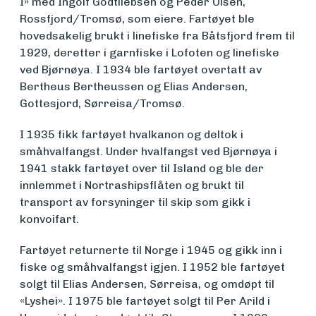
Medlemsfartøy
I» med Ingolf Godtliebsen og Peder Olsen,
Rossfjord/Tromsø, som eiere. Fartøyet ble
hovedsakelig brukt i linefiske fra Båtsfjord frem til
Søk
1929, deretter i garnfiske i Lofoten og linefiske
ved Bjørnøya. I 1934 ble fartøyet overtatt av
om
Bertheus Bertheussen og Elias Andersen,
Gottesjord, Sørreisa/Tromsø.
midler
I 1935 fikk fartøyet hvalkanon og deltok i
småhvalfangst. Under hvalfangst ved Bjørnøya i
Vern,
1941 stakk fartøyet over til Island og ble der
innlemmet i Nortrashipsflåten og brukt til
vedlikehold
transport av forsyninger til skip som gikk i
konvoifart.
og drift
Fartøyet returnerte til Norge i 1945 og gikk inn i
fiske og småhvalfangst igjen. I 1952 ble fartøyet
Om
solgt til Elias Andersen, Sørreisa, og omdøpt til
«Lyshei». I 1975 ble fartøyet solgt til Per Arild i
foreningen