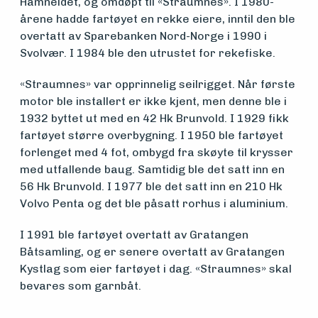
Hamneidet, og omdøpt til «Straumnes». I 1980-
årene hadde fartøyet en rekke eiere, inntil den ble
overtatt av Sparebanken Nord-Norge i 1990 i
Aktuelt
Svolvær. I 1984 ble den utrustet for rekefiske.
«Straumnes» var opprinnelig seilrigget. Når første
Arrangementer
motor ble installert er ikke kjent, men denne ble i
1932 byttet ut med en 42 Hk Brunvold. I 1929 fikk
fartøyet større overbygning. I 1950 ble fartøyet
forlenget med 4 fot, ombygd fra skøyte til krysser
med utfallende baug. Samtidig ble det satt inn en
56 Hk Brunvold. I 1977 ble det satt inn en 210 Hk
Volvo Penta og det ble påsatt rorhus i aluminium.
I 1991 ble fartøyet overtatt av Gratangen
Båtsamling, og er senere overtatt av Gratangen
Kystlag som eier fartøyet i dag. «Straumnes» skal
bevares som garnbåt.