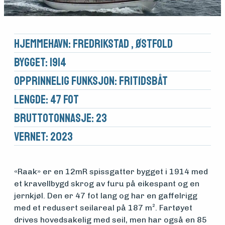
Hjemmehavn: Fredrikstad , Østfold
Bygget: 1914
Opprinnelig funksjon: Fritidsbåt
Lengde: 47 fot
Brutto­tonnasje: 23
Medlemsfartøy
Vernet: 2023
Søk
«Raak» er en 12mR spissgatter bygget i 1914 med
et kravellbygd skrog av furu på eikespant og en
om
jernkjøl. Den er 47 fot lang og har en gaffelrigg
midler
med et redusert seilareal på 187 m². Fartøyet
drives hovedsakelig med seil, men har også en 85