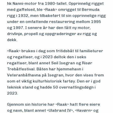
hk Nanni-motor fra 1980-tallet. Opprinnelig rigget
Vern,
med gaffelseil, ble «Raak» omrigget til Bermuda
rigg i 1932, men tilbakeført til sin opprinnelige rigg
vedlikehold
under en omfattende restaurering mellom 1995
og 1997. I senere år har den fått ny motor,
og drift
drivlinje, propell og oppgraderinger av rigg og
dekk.
Om
«Raak» brukes i dag som fritidsbåt til familieturer
og regattaer, og i 2023 deltok den i seks
foreningen
regattaer, blant annet Seil Isegran og Risør
Trebåtfestival. Båten har hjemmehavn i
Veteranbåthavna på Isegran, hvor den vises frem
Aktuelt
som et viktig kulturhistorisk fartøy. Den er i god
teknisk stand og hadde 50 overnattingsdøgn i
2023.
Arrangementer
Gjennom sin historie har «Raak» hatt flere eiere
og navn, blant annet «Ulabrand IV», «Havørn» og