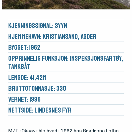
Kjennings­signal: 3YYN
Hjemmehavn: Kristiansand, Agder
Bygget: 1962
Opprinnelig funksjon: Inspeksjonsfartøy,
Tankbåt
Lengde: 41,42m
Brutto­tonnasje: 330
Vernet: 1996
Nettside:
Lindesnes fyr
M/T «Oksøy» ble bygd i 1962 hos Brødrene Lothe