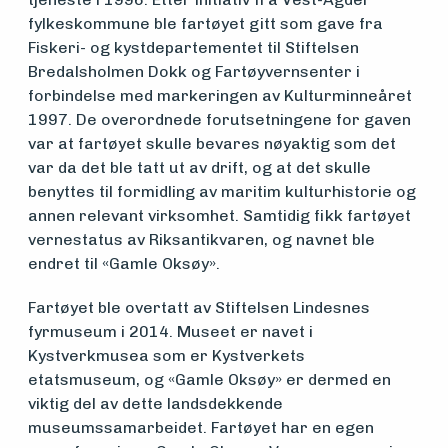
fylkeskommune ble fartøyet gitt som gave fra
foreningen
Fiskeri- og kystdepartementet til Stiftelsen
Bredalsholmen Dokk og Fartøyvernsenter i
forbindelse med markeringen av Kulturminneåret
Aktuelt
1997. De overordnede forutsetningene for gaven
var at fartøyet skulle bevares nøyaktig som det
var da det ble tatt ut av drift, og at det skulle
Arrangementer
benyttes til formidling av maritim kulturhistorie og
annen relevant virksomhet. Samtidig fikk fartøyet
vernestatus av Riksantikvaren, og navnet ble
endret til «Gamle Oksøy».
Fartøyet ble overtatt av Stiftelsen Lindesnes
fyrmuseum i 2014. Museet er navet i
Kystverkmusea som er Kystverkets
etatsmuseum, og «Gamle Oksøy» er dermed en
viktig del av dette landsdekkende
museumssamarbeidet. Fartøyet har en egen