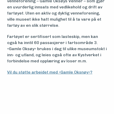
venneforening – Gamle Oksøys Venner – som gjør
en uvurderlig innsats med vedlikehold og drift av
fartøyet. Uten en aktiv og dyktig venneforening,
ville museet ikke hatt mulighet til å ta vare på et
fartøy av en slik størrelse.
Fartøyet er sertifisert som lasteskip, men kan
også ha inntil 60 passasjerer i fartsområde 3.
«Gamle Oksøy» brukes i dag til ulike museumstokt i
inn- og utland, og leies også ofte av Kystverket i
forbindelse med opplæring av loser m.m.
Vil du støtte arbeidet med «Gamle Oksnøy»?