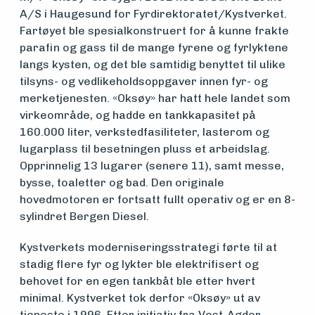
A/S i Haugesund for Fyrdirektoratet/Kystverket.
Fartøyet ble spesialkonstruert for å kunne frakte
Medlemsfartøy
parafin og gass til de mange fyrene og fyrlyktene
langs kysten, og det ble samtidig benyttet til ulike
tilsyns- og vedlikeholdsoppgaver innen fyr- og
Søk
merketjenesten. «Oksøy» har hatt hele landet som
om
virkeområde, og hadde en tankkapasitet på
160.000 liter, verkstedfasiliteter, lasterom og
midler
lugarplass til besetningen pluss et arbeidslag.
Opprinnelig 13 lugarer (senere 11), samt messe,
bysse, toaletter og bad. Den originale
Vern,
hovedmotoren er fortsatt fullt operativ og er en 8-
sylindret Bergen Diesel.
vedlikehold
Kystverkets moderniseringsstrategi førte til at
og drift
stadig flere fyr og lykter ble elektrifisert og
behovet for en egen tankbåt ble etter hvert
minimal. Kystverket tok derfor «Oksøy» ut av
Om
tjeneste i 1996. Etter initiativ fra Vest-Agder