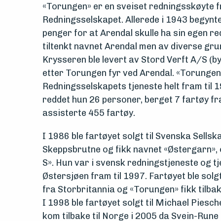
og
«Torungen» er en sveiset redningsskøyte f
Redningsselskapet. Allerede i 1943 begynt
drift
penger for at Arendal skulle ha sin egen r
tiltenkt navnet Arendal men av diverse grunn
Om
Krysseren ble levert av Stord Verft A/S (b
foreningen
etter Torungen fyr ved Arendal. «Torungen»
Redningsselskapets tjeneste helt fram til 
Aktuelt
reddet hun 26 personer, berget 7 fartøy fra
assisterte 455 fartøy.
Arrangementer
I 1986 ble fartøyet solgt til Svenska Sellsk
Skeppsbrutne og fikk navnet «Østergarn», o
S». Hun var i svensk redningstjeneste og t
Østersjøen fram til 1997. Fartøyet ble solgt
fra Storbritannia og «Torungen» fikk tilbak
I 1998 ble fartøyet solgt til Michael Piesc
kom tilbake til Norge i 2005 da Svein-Rune