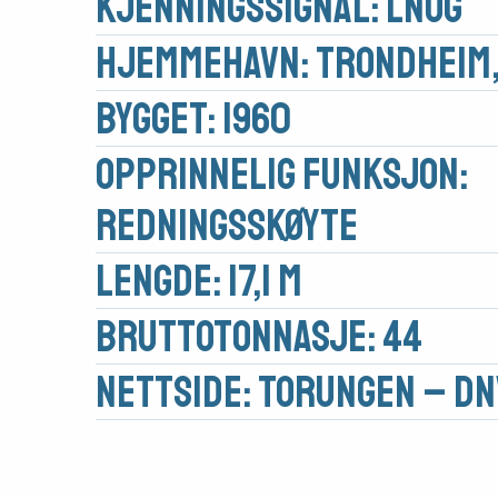
Kjennings­signal: LNOG
Hjemmehavn: Trondheim,
Bygget: 1960
Opprinnelig funksjon:
Medlemsfartøy
Redningsskøyte
Søk
Lengde: 17,1 m
om
Brutto­tonnasje: 44
midler
Nettside:
Torungen – DN
Vern,
vedlikehold