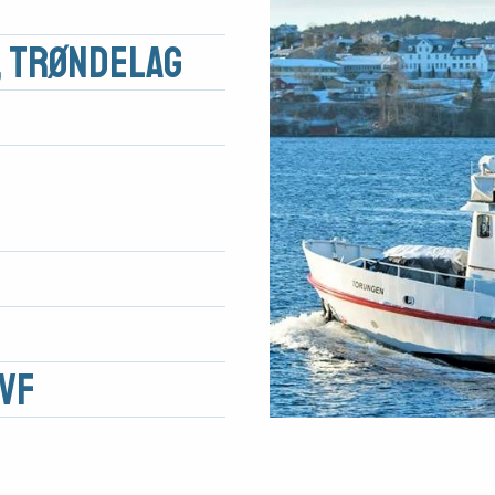
 Trøndelag
VF