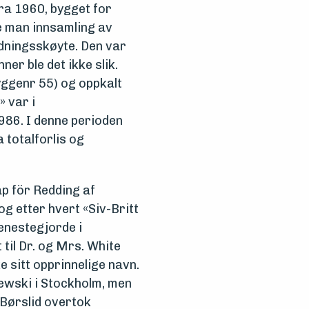
ra 1960, bygget for
e man innsamling av
edningsskøyte. Den var
er ble det ikke slik.
yggenr 55) og oppkalt
 var i
1986. I denne perioden
 totalforlis og
ap för Redding af
g etter hvert «Siv-Britt
jenestegjorde i
 til Dr. og Mrs. White
e sitt opprinnelige navn.
hewski i Stockholm, men
 Børslid overtok