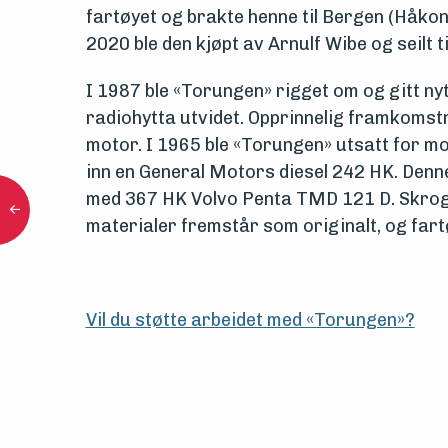
fartøyet og brakte henne til Bergen (Håkon
2020 ble den kjøpt av Arnulf Wibe og seilt t
I 1987 ble «Torungen» rigget om og gitt nyt
radiohytta utvidet. Opprinnelig framkomst
motor. I 1965 ble «Torungen» utsatt for mo
inn en General Motors diesel 242 HK. Denne 
med 367 HK Volvo Penta TMD 121 D. Skroge
materialer fremstår som originalt, og fartø
Vil du støtte arbeidet med «Torungen»?