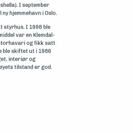
shella). I september
il ny hjemmehavn i Oslo.
t styrhus. I 1998 ble
middel var en Klemdal-
torhavari og fikk satt
ble skiftet ut i 1986
t, interiør og
yets tilstand er god.