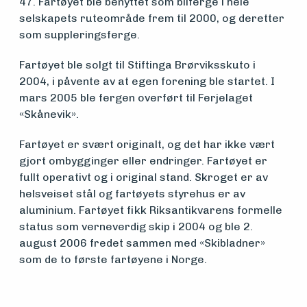
47. Fartøyet ble benyttet som bilferge i hele
om
selskapets ruteområde frem til 2000, og deretter
som suppleringsferge.
midler
Fartøyet ble solgt til Stiftinga Brørviksskuto i
2004, i påvente av at egen forening ble startet. I
Vern,
mars 2005 ble fergen overført til Ferjelaget
«Skånevik».
vedlikehold
Fartøyet er svært originalt, og det har ikke vært
og drift
gjort ombygginger eller endringer. Fartøyet er
fullt operativt og i original stand. Skroget er av
helsveiset stål og fartøyets styrehus er av
Om
aluminium. Fartøyet fikk Riksantikvarens formelle
status som verneverdig skip i 2004 og ble 2.
foreningen
august 2006 fredet sammen med «Skibladner»
som de to første fartøyene i Norge.
Aktuelt