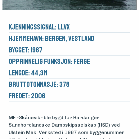
Kjennings­signal: LLVX
Hjemmehavn: Bergen, Vestland
Bygget: 1967
Opprinnelig funksjon: Ferge
Lengde: 44,3m
Brutto­tonnasje: 378
Fredet: 2006
Medlemsfartøy
MF «Skånevik» ble bygd for Hardanger
Sunnhordlandske Dampskipsselskap (HSD) ved
Søk
Ulstein Mek. Verksted i 1967 som byggenummer