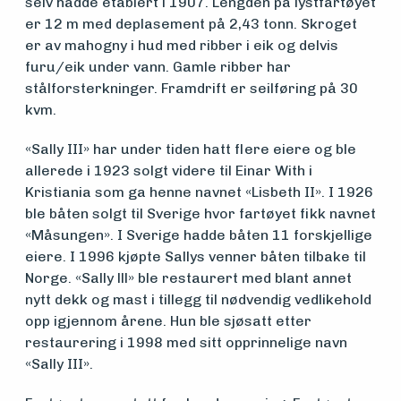
Medlemsfartøy
selv hadde etablert i 1907. Lengden på lystfartøyet
er 12 m med deplasement på 2,43 tonn. Skroget
er av mahogny i hud med ribber i eik og delvis
Søk
furu/eik under vann. Gamle ribber har
stålforsterkninger. Framdrift er seilføring på 30
om
kvm.
midler
«Sally III» har under tiden hatt flere eiere og ble
allerede i 1923 solgt videre til Einar With i
Kristiania som ga henne navnet «Lisbeth II». I 1926
Vern,
ble båten solgt til Sverige hvor fartøyet fikk navnet
«Måsungen». I Sverige hadde båten 11 forskjellige
vedlikehold
eiere. I 1996 kjøpte Sallys venner båten tilbake til
og drift
Norge. «Sally lll» ble restaurert med blant annet
nytt dekk og mast i tillegg til nødvendig vedlikehold
opp igjennom årene. Hun ble sjøsatt etter
Om
restaurering i 1998 med sitt opprinnelige navn
«Sally III».
foreningen