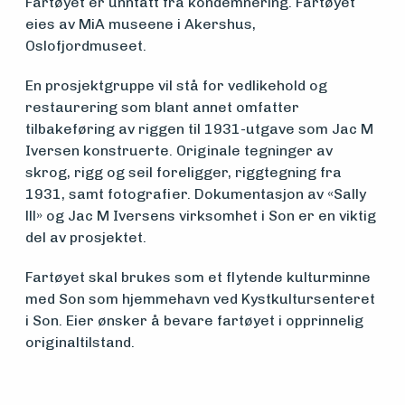
Fartøyet er unntatt fra kondemnering. Fartøyet
eies av MiA museene i Akershus,
Aktuelt
Oslofjordmuseet.
En prosjektgruppe vil stå for vedlikehold og
restaurering som blant annet omfatter
Arrangementer
tilbakeføring av riggen til 1931-utgave som Jac M
Iversen konstruerte. Originale tegninger av
skrog, rigg og seil foreligger, riggtegning fra
1931, samt fotografier. Dokumentasjon av «Sally
lll» og Jac M Iversens virksomhet i Son er en viktig
del av prosjektet.
Fartøyet skal brukes som et flytende kulturminne
med Son som hjemmehavn ved Kystkultursenteret
i Son. Eier ønsker å bevare fartøyet i opprinnelig
originaltilstand.