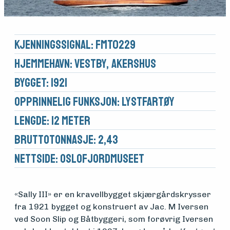
Kjennings­signal: FMT0229
Hjemmehavn: Vestby, Akershus
Bygget: 1921
Opprinnelig funksjon: Lystfartøy
Lengde: 12 meter
Brutto­tonnasje: 2,43
Nettside:
Oslofjordmuseet
«Sally III» er en kravellbygget skjærgårdskrysser
fra 1921 bygget og konstruert av Jac. M Iversen
ved Soon Slip og Båtbyggeri, som forøvrig Iversen