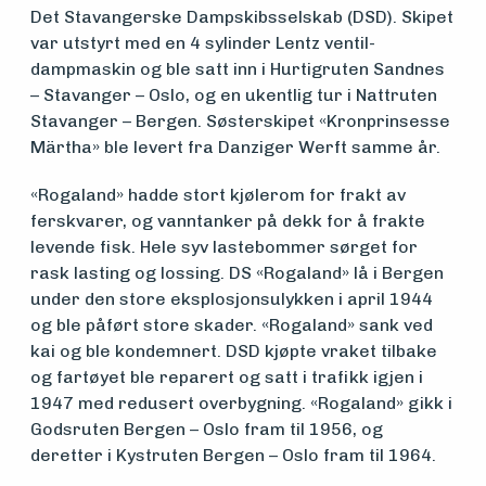
Det Stavangerske Dampskibsselskab (DSD). Skipet
Medlemsfartøy
var utstyrt med en 4 sylinder Lentz ventil-
dampmaskin og ble satt inn i Hurtigruten Sandnes
– Stavanger – Oslo, og en ukentlig tur i Nattruten
Søk
Stavanger – Bergen. Søsterskipet «Kronprinsesse
om
Märtha» ble levert fra Danziger Werft samme år.
midler
«Rogaland» hadde stort kjølerom for frakt av
ferskvarer, og vanntanker på dekk for å frakte
levende fisk. Hele syv lastebommer sørget for
Vern,
rask lasting og lossing. DS «Rogaland» lå i Bergen
under den store eksplosjonsulykken i april 1944
vedlikehold
og ble påført store skader. «Rogaland» sank ved
kai og ble kondemnert. DSD kjøpte vraket tilbake
og drift
og fartøyet ble reparert og satt i trafikk igjen i
1947 med redusert overbygning. «Rogaland» gikk i
Godsruten Bergen – Oslo fram til 1956, og
Om
deretter i Kystruten Bergen – Oslo fram til 1964.