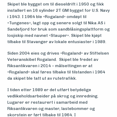
foreningen
Skipet ble bygget om til dieseldrift i 1950 og fikk
installert en 16 sylinder 2T GM bygget for U.S. Navy
i 1943. I 1964 ble «Rogaland» omdøpt til
Aktuelt
«Tungenes», lagt opp og senere solgt til Nika AS i
Sandefjord for bruk som sandblåsingsplattform og
losjiskip med navnet «Stauper». Skipet ble kjøpt
Arrangementer
tilbake til Stavanger av lokale entusiaster i 1989.
Siden 2004 eies og drives «Rogaland» av Stiftelsen
Veteranskibet Rogaland. Skipet ble fredet av
Riksantikvaren i 2014 – målsettingen er at
«Rogaland» skal føres tilbake til tilstanden i 1964
da skipet ble tatt ut av rutetrafikk.
I tiden etter 1989 er det utført betydelige
vedlikeholdsarbeider på skrog og innredning.
Lugarer er restaurert i samarbeid med
Riksantikvaren og master, lastebommer og
skorstein er ført tilbake til 1964. I