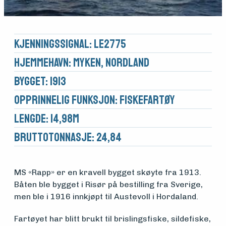
Kjennings­signal: LE2775
Hjemmehavn: Myken, Nordland
Bygget: 1913
Opprinnelig funksjon: Fiskefartøy
Lengde: 14,98m
Brutto­tonnasje: 24,84
Medlemsfartøy
MS «Rapp» er en kravell bygget skøyte fra 1913.
Båten ble bygget i Risør på bestilling fra Sverige,
men ble i 1916 innkjøpt til Austevoll i Hordaland.
Søk
Fartøyet har blitt brukt til brislingsfiske, sildefiske,
om