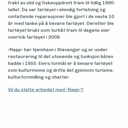
frakt av sild og fiskeoppdrett fram til tidlig 1990-
midler
tallet. Da var fartøyet i elendig forfatning og
omfattende reparasjoner ble gjort i de neste 10
år med tanke på å bevare fartøyet. Deretter ble
Vern,
fartøyet brukt som turbåt fram til dagens eier
overtok fartøyet i 2008.
vedlikehold
«Rapp» har hjemhavn i Stavanger og er under
og drift
restaurering til det utseende og funksjon båten
hadde i 1955. Eiers formål er å bevare fartøyet
som kulturminne og drifte det gjennom turisme,
Om
kulturformidling og charter.
foreningen
Vil du støtte arbeidet med «Rapp»?
Aktuelt