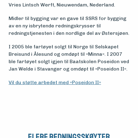
Vries Lintsch Werft, Nieuwendam, Nederland.
midler
Midler til bygging var en gave til SSRS for bygging
av en ny isbrytende redningskrysser til
Vern,
redningstjenesten i den nordlige del av Østersjøen.
vedlikehold
I 2005 ble fartøyet solgt til Norge til Selskapet
Breisund i Ålesund og omdøpt til «Minna». I 2007
og drift
ble fartøyet solgt igjen til Baatskolen Poseidon ved
Jan Welde i Stavanger og omdøpt til «Poseidon II».
Om
Vil du støtte arbedet med «Poseidon II»
foreningen
Aktuelt
Flere Redningsskøyter