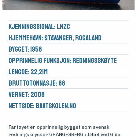
Kjennings­signal: LNZC
Hjemmehavn: Stavanger, Rogaland
Bygget: 1958
Opprinnelig funksjon: Redningsskøyte
Lengde: 22,21m
Brutto­tonnasje: 88
Vernet: 2008
Medlemsfartøy
Nettside:
baatskolen.no
Søk
Fartøyet er opprinnelig bygget som svensk
om
redningskrysser GRÄNGESBERG i 1958 ved G de