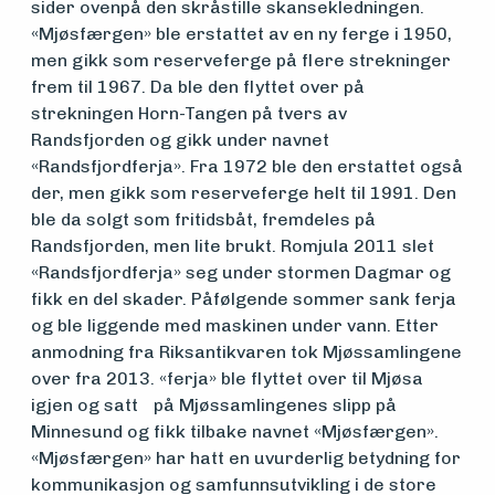
sider ovenpå den skråstille skansekledningen.
«Mjøsfærgen» ble erstattet av en ny ferge i 1950,
men gikk som reserveferge på flere strekninger
Aktuelt
frem til 1967. Da ble den flyttet over på
strekningen Horn-Tangen på tvers av
Randsfjorden og gikk under navnet
Arrangementer
«Randsfjordferja». Fra 1972 ble den erstattet også
der, men gikk som reserveferge helt til 1991. Den
ble da solgt som fritidsbåt, fremdeles på
Randsfjorden, men lite brukt. Romjula 2011 slet
«Randsfjordferja» seg under stormen Dagmar og
fikk en del skader. Påfølgende sommer sank ferja
og ble liggende med maskinen under vann. Etter
anmodning fra Riksantikvaren tok Mjøssamlingene
over fra 2013. «ferja» ble flyttet over til Mjøsa
igjen og satt på Mjøssamlingenes slipp på
Minnesund og fikk tilbake navnet «Mjøsfærgen».
«Mjøsfærgen» har hatt en uvurderlig betydning for
kommunikasjon og samfunnsutvikling i de store