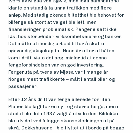
Medlemsfartøy
tvers av Mjøsa ved Gjøvik, men lokaldampbåtene
klarte en stund å ta unna trafikken med flere
anløp. Med stadig økende biltetthet ble behovet for
bilferge så stort at valget ble lett, men
Søk
finansieringen problematisk. Pengene satt ikke
om
løst hos storbønder, virksomhetseiere og banker.
Det måtte et iherdig arbeid til for å skaffe
midler
nødvendig aksjekapital. Noen år etter at båten
kom i drift, viste det seg imidlertid at denne
fergeforbindelsen var en god investering.
Vern,
Fergeruta på tvers av Mjøsa var i mange år
Norges mest trafikkerte – målt i antall biler og
vedlikehold
passasjerer.
og drift
Etter 12 års drift var ferga allerede for liten.
Planer ble lagt for en ny og større ferge, men i
stedet ble det i 1937 valgt å utvide den. Bildekket
Om
ble utvidet ved å legge skansekledningen ut på
skrå. Dekkshusene ble flyttet ut i borde på begge
foreningen