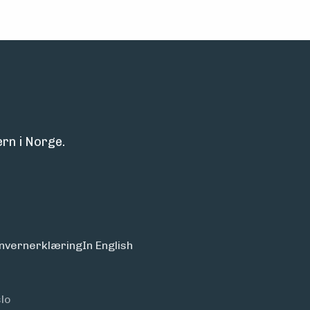
rn i Norge.
nvern­erklæring
In English
lo