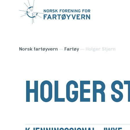
Norsk fartøyvern
—
Fartøy
—
Holger Stjern
Holger S