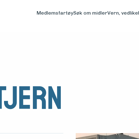
Medlemsfartøy
Søk om midler
Vern, vedlike
tjern