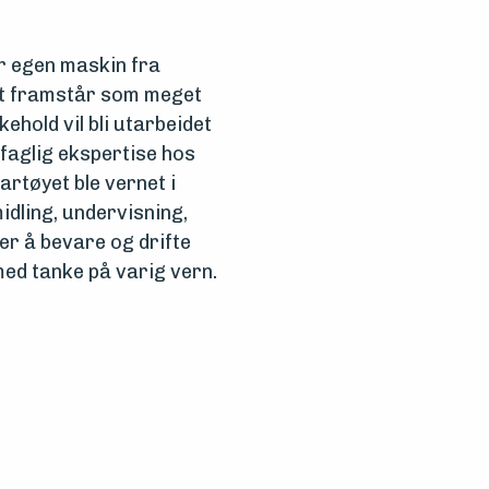
or egen maskin fra
et framstår som meget
ehold vil bli utarbeidet
faglig ekspertise hos
rtøyet ble vernet i
idling, undervisning,
r å bevare og drifte
ed tanke på varig vern.