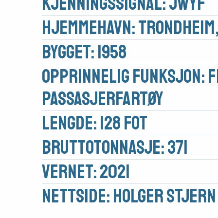
Kjennings­signal: JWYF
Hjemmehavn: Trondheim,
Bygget: 1958
Opprinnelig funksjon: F
Passasjerfartøy
Medlemsfartøy
Lengde: 128 fot
Søk
Brutto­tonnasje: 371
om
Vernet: 2021
midler
Nettside:
HOLGER STJERN
Vern,
vedlikehold