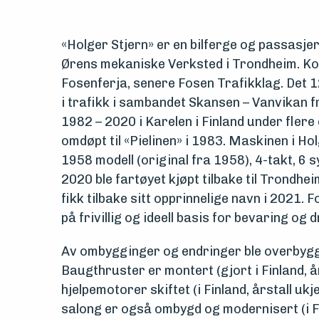
og
«Holger Stjern» er en bilferge og passasje
drift
Ørens mekaniske Verksted i Trondheim. K
Fosenferja, senere Fosen Trafikklag. Det 1
Om
i trafikk i sambandet Skansen – Vanvikan f
foreningen
1982 – 2020 i Karelen i Finland under flere 
omdøpt til «Pielinen» i 1983. Maskinen i H
Aktuelt
1958 modell (original fra 1958), 4-takt, 6 sy
2020 ble fartøyet kjøpt tilbake til Trondhe
Arrangementer
fikk tilbake sitt opprinnelige navn i 2021.
på frivillig og ideell basis for bevaring og d
Av ombygginger og endringer ble overbygg
Baugthruster er montert (gjort i Finland, år
hjelpemotorer skiftet (i Finland, årstall ukj
salong er også ombygd og modernisert (i Fin