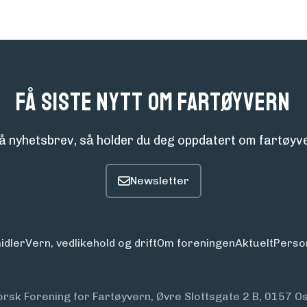
Få siste nytt om fartøyvern
å nyhetsbrev, så holder du deg oppdatert om fartøyve
idler
Vern, vedlikehold og drift
Om foreningen
Aktuelt
Perso
orsk Forening for Fartøyvern, Øvre Slottsgate 2 B, 0157 Os