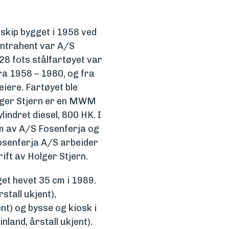
rskip bygget i 1958 ved
ontrahent var A/S
28 fots stålfartøyet var
ra 1958 – 1980, og fra
eiere. Fartøyet ble
olger Stjern er en MWM
lindret diesel, 800 HK. I
im av A/S Fosenferja og
 Fosenferja A/S arbeider
rift av Holger Stjern.
et hevet 35 cm i 1989.
stall ukjent),
ent) og bysse og kiosk i
land, årstall ukjent).