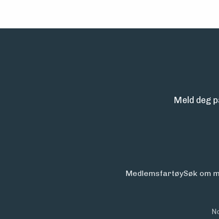
Meld deg p
Medlemsfartøy
Søk om m
N