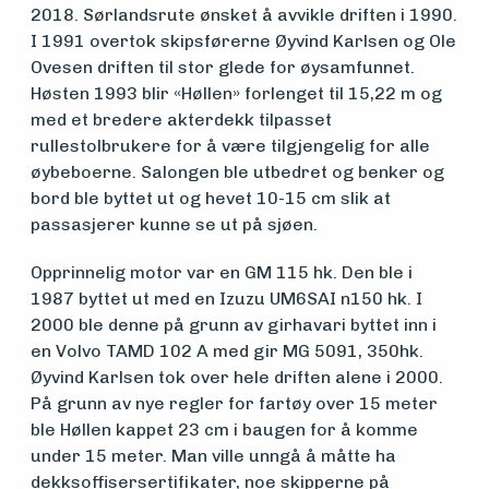
2018. Sørlandsrute ønsket å avvikle driften i 1990.
I 1991 overtok skipsførerne Øyvind Karlsen og Ole
Medlemsfartøy
Ovesen driften til stor glede for øysamfunnet.
Høsten 1993 blir «Høllen» forlenget til 15,22 m og
med et bredere akterdekk tilpasset
Søk
rullestolbrukere for å være tilgjengelig for alle
øybeboerne. Salongen ble utbedret og benker og
om
bord ble byttet ut og hevet 10-15 cm slik at
passasjerer kunne se ut på sjøen.
midler
Opprinnelig motor var en GM 115 hk. Den ble i
1987 byttet ut med en Izuzu UM6SAI n150 hk. I
Vern,
2000 ble denne på grunn av girhavari byttet inn i
en Volvo TAMD 102 A med gir MG 5091, 350hk.
vedlikehold
Øyvind Karlsen tok over hele driften alene i 2000.
På grunn av nye regler for fartøy over 15 meter
og drift
ble Høllen kappet 23 cm i baugen for å komme
under 15 meter. Man ville unngå å måtte ha
dekksoffisersertifikater, noe skipperne på