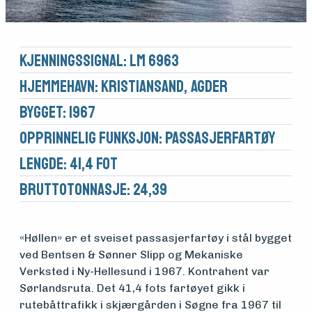
Kjennings­signal: LM 6963
Hjemmehavn: Kristiansand, Agder
Bygget: 1967
Opprinnelig funksjon: Passasjerfartøy
Lengde: 41,4 fot
Brutto­tonnasje: 24,39
«Høllen» er et sveiset passasjerfartøy i stål bygget
ved Bentsen & Sønner Slipp og Mekaniske
Verksted i Ny-Hellesund i 1967. Kontrahent var
Sørlandsruta. Det 41,4 fots fartøyet gikk i
rutebåttrafikk i skjærgården i Søgne fra 1967 til