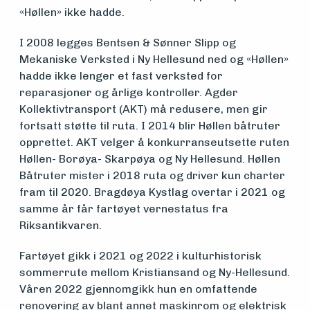
Om
«Høllen» ikke hadde.
foreningen
I 2008 legges Bentsen & Sønner Slipp og
Mekaniske Verksted i Ny Hellesund ned og «Høllen»
hadde ikke lenger et fast verksted for
Aktuelt
reparasjoner og årlige kontroller. Agder
Kollektivtransport (AKT) må redusere, men gir
fortsatt støtte til ruta. I 2014 blir Høllen båtruter
Arrangementer
opprettet. AKT velger å konkurranseutsette ruten
Høllen- Borøya- Skarpøya og Ny Hellesund. Høllen
Båtruter mister i 2018 ruta og driver kun charter
fram til 2020. Bragdøya Kystlag overtar i 2021 og
samme år får fartøyet vernestatus fra
Riksantikvaren.
Fartøyet gikk i 2021 og 2022 i kulturhistorisk
sommerrute mellom Kristiansand og Ny-Hellesund.
Våren 2022 gjennomgikk hun en omfattende
renovering av blant annet maskinrom og elektrisk