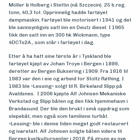
Möller & Holberg i Stettin (nå Szczecin). 25 b.reg.
Medlemsfartøy
tonn, 40,3 fot. Opprinnelig hadde fartøyet
dampmaskin. Fartøyet ble motorisert i 1941 og det
ble sannsynligvis satt inn en Deutz diesel. I 1965
Søk
fikk den satt inn en 300 hk Wickmann, type
4DCTs2A., som står i fartøyet i dag.
om
Etter å ha hatt sine første år i Tyskland ble
midler
fartøyet kjøpt av Johan Troye i Bergen i 1899,
deretter av Bergen Buksering i 1909. Fra 1916 til
1983 var den i eie og arbeid for Stoltz Røthing. I
Vern,
1983 ble «Lessing» solgt til R. Birkeland Slipp på
vedlikehold
Avaldsnes. I 2006 kjøpte Alf Johnsen Mekaniske
Verkstad og Slipp båten og den fikk hjemmehavn i
og drift
Brandasund. Der ble den brukt i små oppdrag som
slepebåt, men også som familiens turbåt.
«Lessing» ble i denne tiden meget godt restaurert
Om
og ivaretatt. Alf Johnsen solgte båten videre til
Bergen kystkultursenter i 2018. På grunn av nye