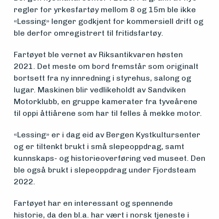
foreningen
regler for yrkesfartøy mellom 8 og 15m ble ikke
«Lessing» lenger godkjent for kommersiell drift og
ble derfor omregistrert til fritidsfartøy.
Aktuelt
Fartøyet ble vernet av Riksantikvaren høsten
2021. Det meste om bord fremstår som originalt
Arrangementer
bortsett fra ny innredning i styrehus, salong og
lugar. Maskinen blir vedlikeholdt av Sandviken
Motorklubb, en gruppe kamerater fra tyveårene
til oppi åttiårene som har til felles å mekke motor.
«Lessing» er i dag eid av Bergen Kystkultursenter
og er tiltenkt brukt i små slepeoppdrag, samt
kunnskaps- og historieoverføring ved museet. Den
ble også brukt i slepeoppdrag under Fjordsteam
2022.
Fartøyet har en interessant og spennende
historie, da den bl.a. har vært i norsk tjeneste i