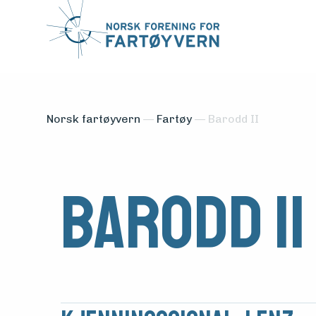
Norsk fartøyvern
—
Fartøy
—
Barodd II
Barodd II