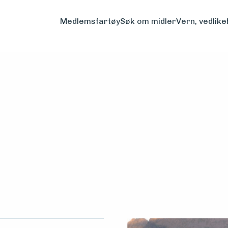
Medlemsfartøy
Søk om midler
Vern, vedlike