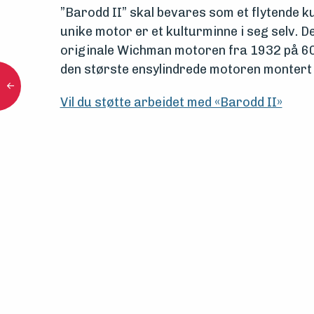
”
Barodd
II” skal bevares som et flytende k
unike motor er et kulturminne i seg selv. D
originale
Wichman
motoren fra 1932 på 60
den største
ensylindrede
motoren montert i
Vil du støtte arbeidet med «Barodd II»