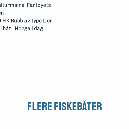
ulturminne.
Fartøyets
en
 HK Rubb av type L er
 båt i Norge i dag.
Flere fiskebåter