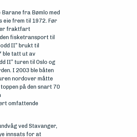
e
Barane
fra Bømlo med
 eie frem til 1972.
Før
ter fraktfart
den fisketransport til
odd
II” brukt til
 ble tatt ut av
dd
II” turen til Oslo og
den. I 2003 ble båten
 turen nordover
måtte
 toppen på den snart 70
n
ært omfattende
Hundvåg ved Stavanger,
e innsats for at