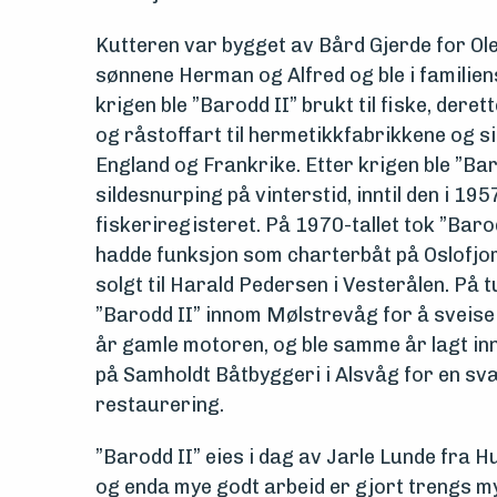
drift
Kutteren var bygget av Bård Gjerde for Ol
Om
sønnene Herman og Alfred og ble i familiens
krigen
ble ”
Barodd
II” brukt til fiske, deret
foreningen
og
råstoffart
til hermetikkfabrikkene og si
England og Frankrike. Etter krigen
ble ”
Bar
Aktuelt
sildesnurping på vinterstid, inntil den i 1957
fiskeriregisteret. På 1970-tallet
tok ”
Baro
Arrangementer
hadde funksjon som charterbåt på Oslofjor
solgt til Harald Pedersen i Vesterålen. På
”
Barodd
II” innom
Mølstrevåg
for å sveise
år gamle motoren, og ble samme år lagt in
på
Samholdt
Båtbyggeri i Alsvåg for en sv
restaurering.
”
Barodd
II” eies i dag av Jarle Lunde fra 
og enda mye godt arbeid er gjort trengs my