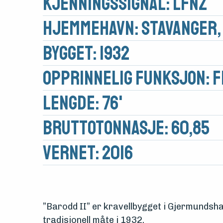
Kjennings­signal: LFNZ
Hjemmehavn: Stavanger,
Bygget: 1932
Opprinnelig funksjon: F
Medlemsfartøy
Lengde: 76'
Søk
Brutto­tonnasje: 60,85
om
midler
Vernet: 2016
Vern,
vedlikehold
”
Barodd
II” er kravellbygget i
Gjermundsh
og
tradisjonell måte i 1932.