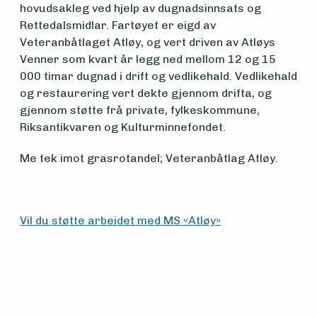
hovudsakleg ved hjelp av dugnadsinnsats og
Aktuelt
Rettedalsmidlar. Fartøyet er eigd av
Veteranbåtlaget Atløy, og vert driven av Atløys
Venner som kvart år legg ned mellom 12 og 15
Arrangementer
000 timar dugnad i drift og vedlikehald. Vedlikehald
og restaurering vert dekte gjennom drifta, og
gjennom støtte frå private, fylkeskommune,
Riksantikvaren og Kulturminnefondet.
Me tek imot grasrotandel; Veteranbåtlag Atløy.
Vil du støtte arbeidet med MS «Atløy»