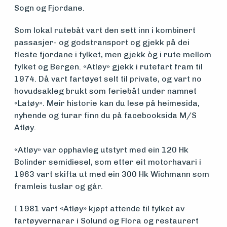
Sogn og Fjordane.
Søk
Som lokal rutebåt vart den sett inn i kombinert
om
passasjer- og godstransport og gjekk på dei
fleste fjordane i fylket, men gjekk òg i rute mellom
midler
fylket og Bergen. «Atløy» gjekk i rutefart fram til
1974. Då vart fartøyet selt til private, og vart no
hovudsakleg brukt som feriebåt under namnet
Vern,
«Latøy». Meir historie kan du lese på heimesida,
nyhende og turar finn du på facebooksida M/S
vedlikehold
Atløy.
og drift
«Atløy» var opphavleg utstyrt med ein 120 Hk
Bolinder semidiesel, som etter eit motorhavari i
1963 vart skifta ut med ein 300 Hk Wichmann som
Om
framleis tuslar og går.
foreningen
I 1981 vart «Atløy» kjøpt attende til fylket av
fartøyvernarar i Solund og Flora og restaurert