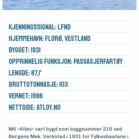
Kjennings­signal: LFND
Hjemmehavn: Florø, Vestland
Bygget: 1931
Opprinnelig funksjon: Passasjerfartøy
Lengde: 87,1'
Brutto­tonnasje: 103
Vernet: 1996
Nettside:
atloy.no
Medlemsfartøy
MS «Atløy» vart bygd som byggnummer 216 ved
Bergens Mek. Verkstad i 1931 for Fylkesbaatane i