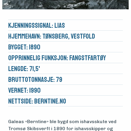
Kjennings­signal: LIAS
Hjemmehavn: Tønsberg, Vestfold
Bygget: 1890
Opprinnelig funksjon: Fangstfartøy
Lengde: 71,5'
Brutto­tonnasje: 79
Vernet: 1990
Nettside:
berntine.no
Medlemsfartøy
Galeas «Berntine» ble bygd som ishavsskute ved
Tromsø Skibsverft i 1890 for ishavsskipper og