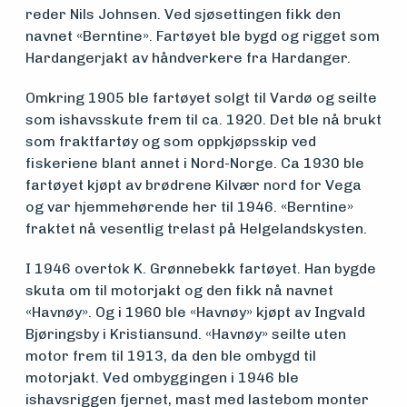
reder Nils Johnsen. Ved sjøsettingen fikk den
Søk
navnet «Berntine». Fartøyet ble bygd og rigget som
Hardangerjakt av håndverkere fra Hardanger.
om
midler
Omkring 1905 ble fartøyet solgt til Vardø og seilte
som ishavsskute frem til ca. 1920. Det ble nå brukt
som fraktfartøy og som oppkjøpsskip ved
fiskeriene blant annet i Nord-Norge. Ca 1930 ble
Vern,
fartøyet kjøpt av brødrene Kilvær nord for Vega
vedlikehold
og var hjemmehørende her til 1946. «Berntine»
fraktet nå vesentlig trelast på Helgelandskysten.
og drift
I 1946 overtok K. Grønnebekk fartøyet. Han bygde
skuta om til motorjakt og den fikk nå navnet
Om
«Havnøy». Og i 1960 ble «Havnøy» kjøpt av Ingvald
Bjøringsby i Kristiansund. «Havnøy» seilte uten
foreningen
motor frem til 1913, da den ble ombygd til
motorjakt. Ved ombyggingen i 1946 ble
ishavsriggen fjernet, mast med lastebom monter