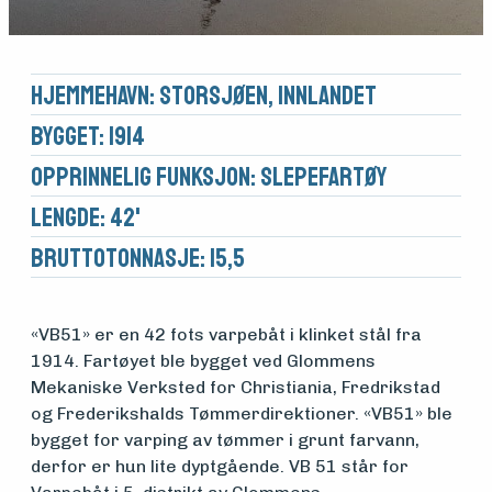
Hjemmehavn: Storsjøen, Innlandet
Bygget: 1914
Opprinnelig funksjon: Slepefartøy
Lengde: 42'
Brutto­tonnasje: 15,5
«VB51» er en 42 fots varpebåt i klinket stål fra
1914. Fartøyet ble bygget ved Glommens
Mekaniske Verksted for Christiania, Fredrikstad
og Frederikshalds Tømmerdirektioner. «VB51» ble
bygget for varping av tømmer i grunt farvann,
Medlemsfartøy
derfor er hun lite dyptgående. VB 51 står for