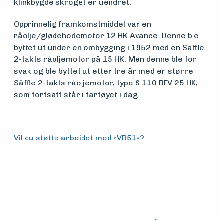
klinkbygde skroget er uendret.
Aktuelt
Opprinnelig framkomstmiddel var en
råolje/glødehodemotor 12 HK Avance. Denne ble
Arrangementer
byttet ut under en ombygging i 1952 med en Säffle
2-takts råoljemotor på 15 HK. Men denne ble for
svak og ble byttet ut etter tre år med en større
Säffle 2-takts råoljemotor, type S 110 BFV 25 HK,
som fortsatt står i fartøyet i dag.
Vil du støtte arbeidet med «VB51»?