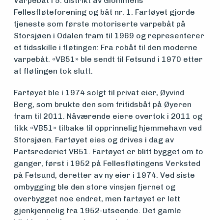
Varpebåt i 5. distrikt av Glommens
Fellesfløteforening og båt nr. 1. Fartøyet gjorde
Søk
tjeneste som første motoriserte varpebåt på
om
Storsjøen i Odalen fram til 1969 og representerer
et tidsskille i fløtingen: Fra robåt til den moderne
midler
varpebåt. «VB51» ble sendt til Fetsund i 1970 etter
at fløtingen tok slutt.
Vern,
Fartøyet ble i 1974 solgt til privat eier, Øyvind
Berg, som brukte den som fritidsbåt på Øyeren
vedlikehold
fram til 2011. Nåværende eiere overtok i 2011 og
fikk «VB51» tilbake til opprinnelig hjemmehavn ved
og drift
Storsjøen. Fartøyet eies og drives i dag av
Partsrederiet VB51. Fartøyet er blitt bygget om to
ganger, først i 1952 på Fellesfløtingens Verksted
Om
på Fetsund, deretter av ny eier i 1974. Ved siste
ombygging ble den store vinsjen fjernet og
foreningen
overbygget noe endret, men fartøyet er lett
gjenkjennelig fra 1952-utseende. Det gamle