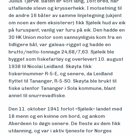
Julius Tjørve. Båten er 45ft lang, 16ft bred, har
utfallende stevn og krysserhekk. I motsetning til
de andre 16 båter av samme linjetegning (ukjent
om noen av dem eksisterer) fikk Sjøleik hud av eik
på furuspant; vanlig var furu på eik. Den hadde en
30 HK Union motor som sannsynligvis kom fra en
tidligere båt, var galeas-rigget og hadde en
brutto/netto-tonnage 24,68/7,63. Sjøleik ble
bygget som fiskefartøy og overlevert 10. august
Medlemsfartøy
1938 til Nicolai Leidland. Skøyta fikk
fiskerinummer R-5-E, og senere, da Leidland
flyttet til Tananger, R-5-SO. Skøyta ble brukt til
Søk
fiske utenfor Tananger i Sola kommune, blant
annet til snurrevadfiske.
om
midler
Den 11. oktober 1941 forlot «Sjøleik» landet med
18 menn og en kvinne om bord, og ankom
Aberdeen to døgn senere. De fleste av dem fikk
utdanning, og var i aktiv tjeneste for Norges
Vern,