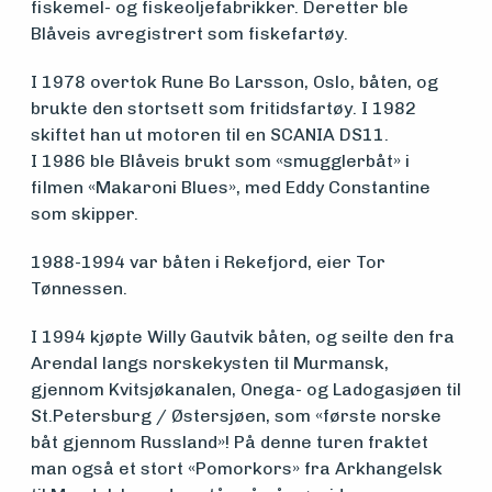
fiskemel- og fiskeoljefabrikker. Deretter ble
Blåveis avregistrert som fiskefartøy.
I 1978 overtok Rune Bo Larsson, Oslo, båten, og
brukte den stortsett som fritidsfartøy. I 1982
skiftet han ut motoren til en SCANIA DS11.
I 1986 ble Blåveis brukt som «smugglerbåt» i
filmen «Makaroni Blues», med Eddy Constantine
som skipper.
1988-1994 var båten i Rekefjord, eier Tor
Tønnessen.
I 1994 kjøpte Willy Gautvik båten, og seilte den fra
Arendal langs norskekysten til Murmansk,
gjennom Kvitsjøkanalen, Onega- og Ladogasjøen til
St.Petersburg / Østersjøen, som «første norske
båt gjennom Russland»! På denne turen fraktet
man også et stort «Pomorkors» fra Arkhangelsk