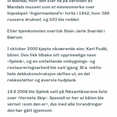
til Mandal, hvor den står nå på sørsiden av
Mandals museet som et minnesmerke over
linjeskipet «Ingermanland’s» forlis i 1842, hvor 389
russere druknet, og 503 ble reddet.
Etter hjemkomsten overtok Stein-Jarle Svardal i
Bærum.
I oktober 2000 kjøpte nåværende eier, Karl Pudik,
båten. Den fikk tilbake sitt opprinnelige navn
«Sjøleik», og en omfattende ombygnings- og
restaureringsarbeid ble satt igang. Bl.a. måtte
hele dekkskonstruksjon skiftes ut, en del
rekkestøtter og øverste hudplank.
18.8.2008 ble Sjøleik satt på Riksantikvarens liste
over «Vernete Skip». Spesiell er her at båten ble
vernet «som den er», dvs med alle forandringer
den har gått igjennom.