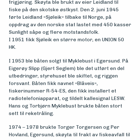
frigjøring. Skøyta ble brukt av eier Leidland til
vedlikehold
fiske på den skotske østkyst. Den 2. juni 1945
førte Leidland «Sjøleik» tilbake til Norge, på
og drift
oppdrag av den norske stat lastet med 450 kasser
Sunlight såpe og flere motstandsfolk.
I 1951 fikk Sjøleik en større motor, en UNION 50
Om
HK.
foreningen
I 1953 ble båten solgt til Myklebust i Egersund. På
Eigerøy Slipp (Gjert Seglem) ble det utført en del
utbedringer, styrehuset ble skiftet, og riggen
Aktuelt
forsvant. Båten fikk navnet «Blåveis»,
fiskerinummer R-54-ES, den fikk installert et
radiotelefoniapparat, og tildelt kallesignal LESW.
Arrangementer
Hans og Torbjørn Myklebust brukte båten stort
sett til reketråling.
1974 – 1978 brukte Torger Torgersen og Per
Hovland, Egersund, skøyta til frakt av fiskeavfall til