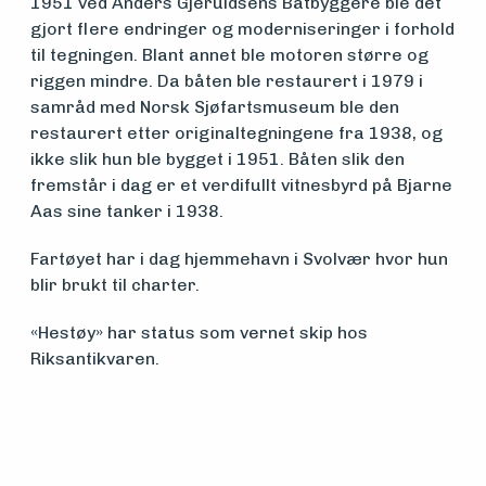
om
1951 ved Anders Gjeruldsens Båtbyggere ble det
gjort flere endringer og moderniseringer i forhold
midler
til tegningen. Blant annet ble motoren større og
riggen mindre. Da båten ble restaurert i 1979 i
samråd med Norsk Sjøfartsmuseum ble den
Vern,
restaurert etter originaltegningene fra 1938, og
ikke slik hun ble bygget i 1951. Båten slik den
vedlikehold
fremstår i dag er et verdifullt vitnesbyrd på Bjarne
og drift
Aas sine tanker i 1938.
Fartøyet har i dag hjemmehavn i Svolvær hvor hun
blir brukt til charter.
Om
foreningen
«Hestøy» har status som vernet skip hos
Riksantikvaren.
Aktuelt