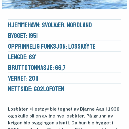
Hjemmehavn: Svolvær, Nordland
Bygget: 1951
Opprinnelig funksjon: Losskøyte
Lengde: 69'
Brutto­tonnasje: 66,7
Vernet: 2011
Nettside:
Go2Lofoten
Medlemsfartøy
Losbåten «Hestøy» ble tegnet av Bjarne Aas i 1938
Søk
og skulle bli en av tre nye losbåter. På grunn av
krigen ble byggingen utsatt. Da hun ble bygget i