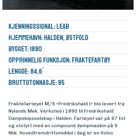
Kjennings­signal: LEAB
Hjemmehavn: Halden, Østfold
Bygget: 1890
Opprinnelig funksjon: Fraktefartøy
Lengde: 84,6´
Brutto­tonnasje: 95
Fraktefartøyet M/S «Fredrikshald I» ble levert fra
Nylands Mek. Verksted i 1890 til Fredrikshald
Dampskipsselskap i Halden. Fartøyet var på 87 fot
og utstyrt med en compound dampmaskin på 9
Medlemsfartøy
Nhk. Hovedfremdriftsmiddel i dag er en Volvo