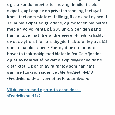
og ble kondemnert etter heving. Imidlertid ble
Aktuelt
skipet kjøpt opp av en privatperson, og fartøyet
kom i fart som «Jotor». I tillegg fikk skipet ny bro. I
1984 ble skipet solgt videre, og motoren ble byttet
Arrangementer
med en Volvo Penta på 365 Bhk. Siden den gang
har fartøyet hatt tre andre eiere. «Fredrikshald I»
er et av ytterst få norskbygde fraktefartøy av stål
som ennå eksisterer. Fartøyet er det eneste
bevarte frakteskip med historie fra Oslofjorden,
og et av relativt få bevarte skip tilhørende dette
distriktet. Og er et av få fartøy som har hatt
samme funksjon siden det ble bygget. «M/S
«Fredrikshald» er vernet av Riksantikvaren.
Vil du være med og støtte arbeidet til
«Fredrikshald I»?