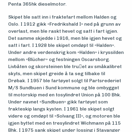
Penta 365hk dieselmotor.
Søk
Skipet ble satt inn i fraktefart mellom Halden og
Oslo. I 1912 gikk «Fredrikshald I» ned på grunn av
om
overlast, men ble raskt hevet og satt i fart igjen.
Det samme skjedde i 1916, men ble igjen hevet og
midler
satt i fart. I 1928 ble skipet omdøpt til «Halden».
Under andre verdenskrig kom «Halden» i kryssilden
mellom «Blücher» og festningen Oscarsborg.
Vern,
Livbåten og skorsteinen ble tru􀆯et av småkalibret
vedlikehold
skyts, men skipet greide å ta seg tilbake til
Drøbak. I 1957 ble fartøyet solgt til Partsrederiet
og drift
M/S Sundbuen i Sund kommune og ble ombygget
til motorskip med en tosylindret Union på 100 Bhk.
Under navnet «Sundbuen» gikk fartøyet som
Om
frakteskip langs kysten. I 1961 ble skipet solgt
videre og omdøpt til «Solvang III», og motoren ble
foreningen
igjen byttet med en tresylindret Wichmann på 115
Bhk. I 1975 sank skipet under lossing i Stavanger