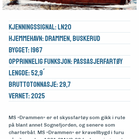
Kjennings­signal: LN20
Hjemmehavn: Drammen, Buskerud
Bygget: 1967
Opprinnelig funksjon: Passasjerfartøy
Lengde: 52,9´
Brutto­tonnasje: 29,7
Vernet: 2025
Medlemsfartøy
MS «Drammen» er et skyssfartøy som gikk i rute
på blant annet Sognefjorden, og senere som
charterbåt. MS «Drammen» er kravellbygd i furu
Søk