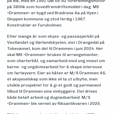
på eik, med en 1991 GM V8-92 forbrenningsmotor
om
på 380hk som hovedfremdriftsmiddel i dag. MS
«Drammen» er bygd ved Brødrene Aa på Hyen i
midler
Gloppen kommune og stod ferdig i 1967.
Konstruktør er Furuholmen.
Vern,
Etter mange år som skyss- og passasjerbåt på
Vestlandet og Sørlandskysten, sist i Drangedal på
vedlikehold
Tokevannet, kom det til Drammen i juni 2024. Her
skal MS «Drammen» brukes til arrangementer,
og drift
som charterbåt, og samarbeid med ung invest om
barne- og ungdomsarbeid for å skape interesse
om fartøyvern. Eier av båten er M/S Drammen AS,
Om
et aksjeselskap som ikke vil ta ut utbytte, men
utvikle prosjektet for å gi et godt og permanent
foreningen
tilbud til Drammen sine innbyggere. Det drives
både betalt arbeid og dugnadsarbeid. M/S
«Drammen» ble vernet av Riksantikvaren i 2025.
Aktuelt