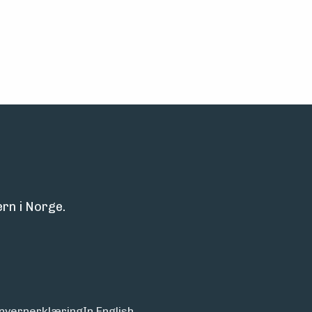
rn i Norge.
nvern­erklæring
In English