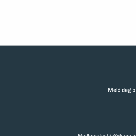
Meld deg p
Medlemsfartøy
Søk om m