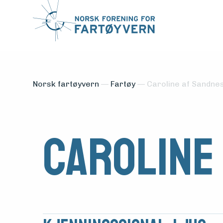
Norsk fartøyvern
—
Fartøy
—
Caroline af Sandne
Caroline