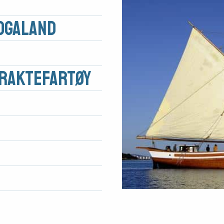
ogaland
Fraktefartøy