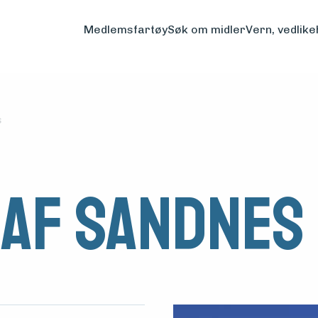
Medlemsfartøy
Søk om midler
Vern, vedlike
s
 af Sandnes