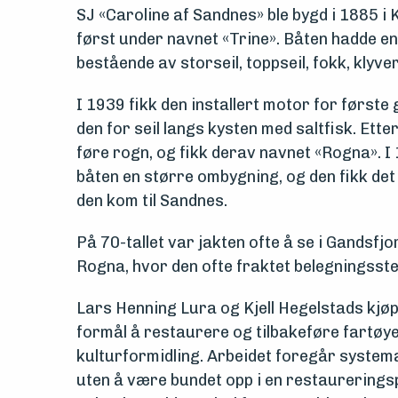
drift
SJ «Caroline af Sandnes» ble bygd i 1885 i 
først under navnet «Trine». Båten hadde en
Om
bestående av storseil, toppseil, fokk, klyver
foreningen
I 1939 fikk den installert motor for første 
Aktuelt
den for seil langs kysten med saltfisk. Etter
føre rogn, og fikk derav navnet «Rogna». 
Arrangementer
båten en større ombygning, og den fikk de
den kom til Sandnes.
På 70-tallet var jakten ofte å se i Gandsfj
Rogna, hvor den ofte fraktet belegningsstei
Lars Henning Lura og Kjell Hegelstads kjøp
formål å restaurere og tilbakeføre fartøyet 
kulturformidling. Arbeidet foregår systema
uten å være bundet opp i en restaureringspl