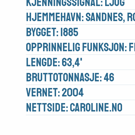
Kjennings­signal: LJUG
Hjemmehavn: Sandnes, R
Bygget: 1885
Medlemsfartøy
Opprinnelig funksjon: 
Søk
Lengde: 63,4'
om
Brutto­tonnasje: 46
midler
Vernet: 2004
Vern,
Nettside:
caroline.no
vedlikehold
og