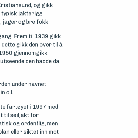
Kristiansund, og gikk
 typisk jakterigg
, jager og breifokk.
gang. Frem til 1939 gikk
 dette gikk den over til å
I 1950 gjennomgikk
t utseende den hadde da
orden under navnet
n o.l.
te fartøyet i 1997 med
til seiljakt for
tisk og ordentlig, men
an eller siktet inn mot