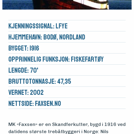
Kjennings­signal: LFYE
Hjemmehavn: Bodø, Nordland
Bygget: 1916
Opprinnelig funksjon: Fiskefartøy
Lengde: 70'
Brutto­tonnasje: 47,35
Vernet: 2002
Nettside:
faxsen.no
MK «Faxsen» er en Skandferkutter, bygd i 1916 ved
Medlemsfartøy
datidens største trebåtbyggeri i Norge: Nils