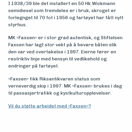
I 1938/39 ble det installert en 50 Hk Wickmann
Aktuelt
semidiesel som fremdeles er i bruk, skroget er
forlegnget til 70 fot i 1956 og fartøyet har fått nytt
styrhus.
Arrangementer
MK «Faxsen» er i stor grad autentisk, og Stiftelsen
Faxsen har lagt stor vekt på å bevare båten slik
den var ved overtakelse i 1997. Eierne fører en
restriktiv linje med hensyn til vedlikehold og
endringer på fartøyet.
«Faxsen» fikk Riksantikvaren status som
verneverdig skip i 1997. MK «Faxsen» brukes i dag
til passasjertrafikk og kystkulturopplevelser.
Vil du støtte arbeidet med «Faxsen»?