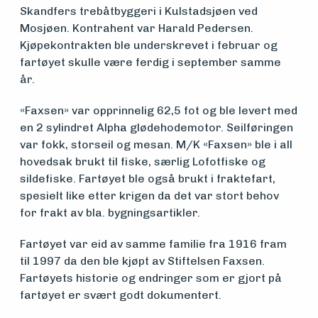
Skandfers trebåtbyggeri i Kulstadsjøen ved
Mosjøen. Kontrahent var Harald Pedersen.
Søk
Kjøpekontrakten ble underskrevet i februar og
fartøyet skulle være ferdig i september samme
om
år.
midler
«Faxsen» var opprinnelig 62,5 fot og ble levert med
en 2 sylindret Alpha glødehodemotor. Seilføringen
Vern,
var fokk, storseil og mesan. M/K «Faxsen» ble i all
hovedsak brukt til fiske, særlig Lofotfiske og
vedlikehold
sildefiske. Fartøyet ble også brukt i fraktefart,
spesielt like etter krigen da det var stort behov
og drift
for frakt av bla. bygningsartikler.
Fartøyet var eid av samme familie fra 1916 fram
Om
til 1997 da den ble kjøpt av Stiftelsen Faxsen.
Fartøyets historie og endringer som er gjort på
foreningen
fartøyet er svært godt dokumentert.