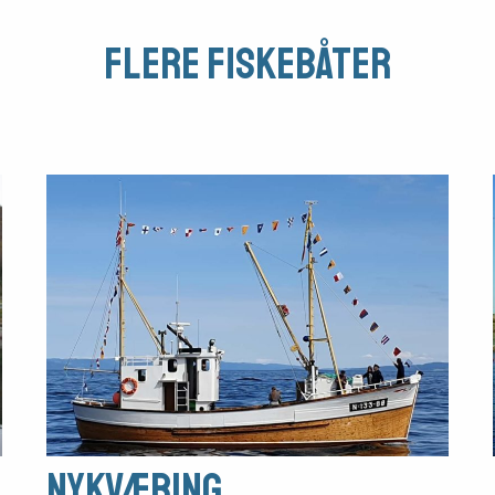
Flere fiskebåter
Nykværing