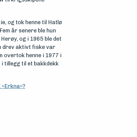
e, og tok henne til Hatlø
 Fem år senere ble hun
 Herøy, og i 1965 ble det
 drev aktivt fiske var
m overtok henne i 1977 i
tillegg til et bakkdekk
K «Erkna»?