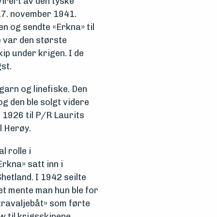
virert av den tyske
 17. november 1941.
 og sendte «Erkna» til
 var den største
ip under krigen. I de
st.
garn og linefiske. Den
g den ble solgt videre
i 1926 til P/R Laurits
l Herøy.
 rolle i
rkna» satt inn i
hetland. I 1942 seilte
det mente man hun ble for
«travaljebåt» som førte
 til krigsskipene