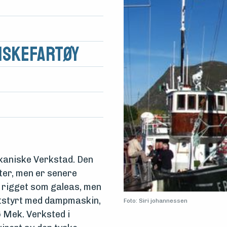
iskefartøy
kaniske Verkstad. Den
ter, men er senere
n rigget som galeas, men
utstyrt med dampmaskin,
Foto: Siri johannessen
ø Mek. Verksted i