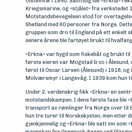
og
Ulsteinvik i 1940. Samtidig ble «Erkna» rek
Kriegsmarine, og «stjålet» fra verkstedet
drift
Motstandsbevegelsen stod for overtagelsen
Shetland med 60 personer fra Norge. Dette
Om
gruppen som dro til England på ett enkelt sk
foreningen
senere årene ble fartøyet brukt til hvalfang
Aktuelt
«Erkna» var bygd som fiskebåt og brukt til 
første eieren var Mogstad & co i Ålesund, o
Arrangementer
først til Oscar Larsen (Ålesund) i 1918, og 
Molværsmyr i Langevåg. I 1939 kom hun ti
Under 2. verdenskrig fikk «Erkna» en sentral
motstandskampen. I dens første fase ble «E
transport av rømlinger fra Norge over til S
hun tre turer til Norskekysten, men etter 
gjenkjennelig og «Erkna» ble satt inn som 
mannskap fra Greenock-basen ved Glasgow