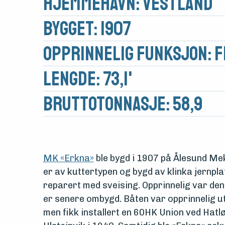
Hjemmehavn: Vestland
Bygget: 1907
Opprinnelig funksjon: F
Lengde: 73,1'
Medlemsfartøy
Brutto­tonnasje: 58,9
Søk
om
midler
MK «Erkna»
ble bygd i 1907 på Ålesund Me
er av kuttertypen og bygd av klinka jernpla
Vern,
reparert med sveising. Opprinnelig var de
er senere ombygd. Båten var opprinnelig 
vedlikehold
men fikk installert en 60HK Union ved Hatl