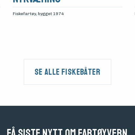
Fiskefartøy
, bygget 1974
Se alle fiskebåter
Få siste nytt om fartøyvern