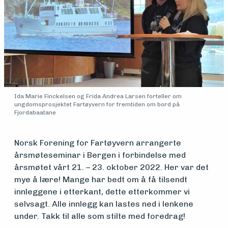
Medlemsfartøy
Ida Marie Finckelsen og Frida Andrea Larsen forteller om
ungdomsprosjektet Fartøyvern for fremtiden om bord på
Fjordabaatane
Søk
Norsk Forening for Fartøyvern arrangerte
årsmøteseminar i Bergen i forbindelse med
om
årsmøtet vårt 21. – 23. oktober 2022. Her var det
midler
mye å lære! Mange har bedt om å få tilsendt
innleggene i etterkant, dette etterkommer vi
selvsagt. Alle innlegg kan lastes ned i lenkene
Vern,
under. Takk til alle som stilte med foredrag!