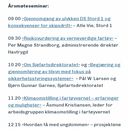
vedlikehold
Årsmøteseminar:
og drift
09.00
«Gjennomgang av ulykken DS Stord 1 og
konsekvenser for skipsdrift»
– Atle Vie, Stord 1
Om
09.30
«Risikovurdering av verneverdige fartøy»
–
Per Magne Strandborg, administrerende direktør
foreningen
Havtrygd
10.20
«Om Sjøfartsdirektoratet»
og
«Begjæring og
Aktuelt
gjennomføring av tilsyn med fokus på
sikkerhetsstyringssystemer»
– Pål W. Larsen og
Bjørn Gunnar Garnes, Sjøfartsdirektoratet
Arrangementer
11.20
«Klimaomstillling i fartøyvernet – erfaringer
og muligheter»
– Åsmund Kristiansen, leder for
arbeidsgruppen klimaomstilling i fartøyvernet
12.15 «Hvordan få med ungdommen» – prosjektene