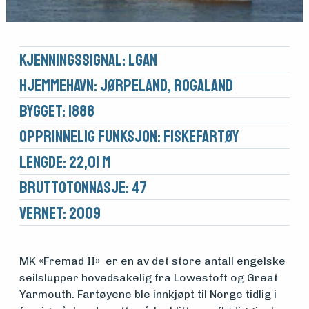
Kjennings­signal: LGAN
Hjemmehavn: Jørpeland, Rogaland
Bygget: 1888
Opprinnelig funksjon: Fiskefartøy
Lengde: 22,01 m
Brutto­tonnasje: 47
Vernet: 2009
Medlemsfartøy
MK «Fremad II» er en av det store antall engelske
seilslupper hovedsakelig fra Lowestoft og Great
Yarmouth. Fartøyene ble innkjøpt til Norge tidlig i
Søk