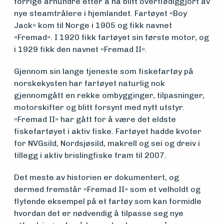
forrige århundre etter å ha blitt overflødiggjort av
nye steamtrålere i hjemlandet. Fartøyet «Boy
om
Jack» kom til Norge i 1905 og fikk navnet
midler
«Fremad». I 1920 fikk fartøyet sin første motor, og
i 1929 fikk den navnet «Fremad II».
Gjennom sin lange tjeneste som fiskefartøy på
Vern,
norskekysten har fartøyet naturlig nok
vedlikehold
gjennomgått en rekke ombygginger, tilpasninger,
motorskifter og blitt forsynt med nytt utstyr.
og drift
«Fremad II» har gått for å være det eldste
fiskefartøyet i aktiv fiske. Fartøyet hadde kvoter
for NVGsild, Nordsjøsild, makrell og sei og dreiv i
Om
tillegg i aktiv brislingfiske fram til 2007.
foreningen
Det meste av historien er dokumentert, og
dermed fremstår «Fremad II» som et velholdt og
flytende eksempel på et fartøy som kan formidle
Aktuelt
hvordan det er nødvendig å tilpasse seg nye