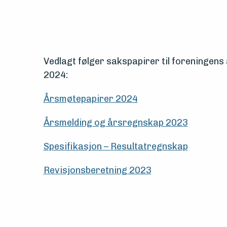
Vern,
vedlikehold
Vedlagt følger sakspapirer til foreningens
og
2024:
drift
Årsmøtepapirer 2024
Om
Årsmelding og årsregnskap 2023
foreningen
Spesifikasjon – Resultatregnskap
Aktuelt
Revisjonsberetning 2023
Arrangementer