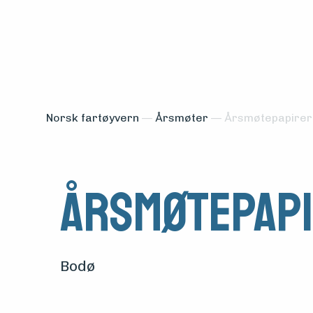
Norsk fartøyvern
—
Årsmøter
—
Årsmøtepapirer
Årsmøtepapi
Medlemsfartøy
Søk
Bodø
om
midler