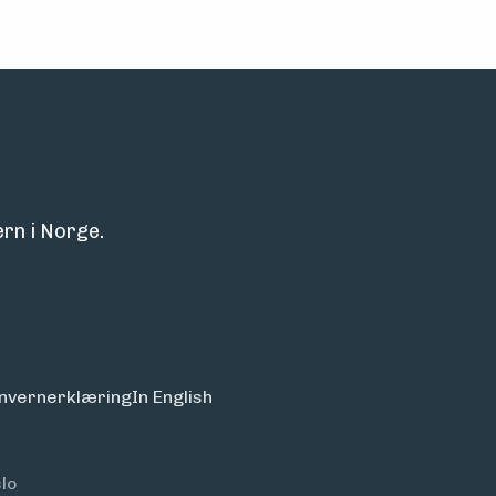
rn i Norge.
nvern­erklæring
In English
lo