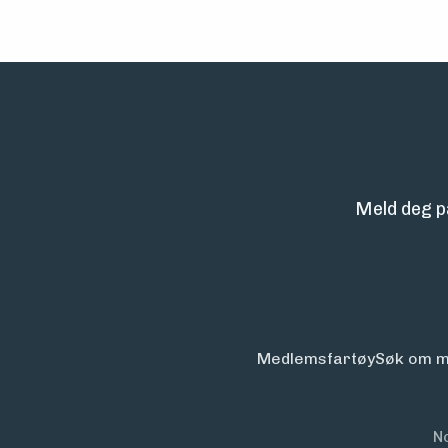
Meld deg p
Medlemsfartøy
Søk om m
N