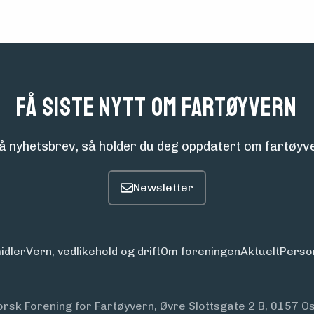
Få siste nytt om fartøyvern
å nyhetsbrev, så holder du deg oppdatert om fartøyve
idler
Vern, vedlikehold og drift
Om foreningen
Aktuelt
Perso
orsk Forening for Fartøyvern, Øvre Slottsgate 2 B, 0157 Os