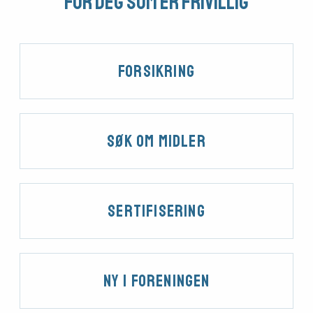
For deg som er frivillig
Medlemsfartøy
Forsikring
Søk
om
Søk om midler
midler
Vern,
Sertifisering
vedlikehold
og drift
Ny i foreningen