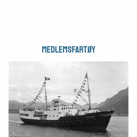
Om
foreningen
Aktuelt
Medlemsfartøy
Arrangementer