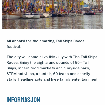
Medlemsfartøy
Søk
om
midler
All aboard for the amazing Tall Ships Races
festival.
Vern,
The city will come alive this July with The Tall Ships
Races. Enjoy the sights and sounds of 50+ Tall
vedlikehold
Ships, street food markets and quayside bars,
STEM activities, a funfair, 60 trade and charity
og drift
stalls, headline acts and free family entertainment!
Om
Informasjon