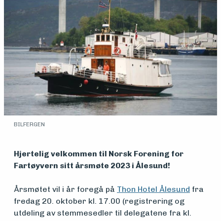
Medlemsfartøy
Søk
om
BILFERGEN
midler
Hjertelig velkommen til Norsk Forening for
Fartøyvern sitt årsmøte 2023 i Ålesund!
Vern,
vedlikehold
Årsmøtet vil i år foregå på
Thon Hotel Ålesund
fra
fredag 20. oktober kl. 17.00 (registrering og
og drift
utdeling av stemmesedler til delegatene fra kl.