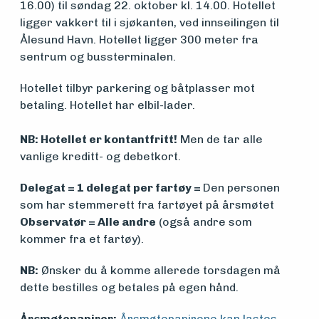
16.00) til søndag 22. oktober kl. 14.00. Hotellet
ligger vakkert til i sjøkanten, ved innseilingen til
Om
Ålesund Havn. Hotellet ligger 300 meter fra
sentrum og bussterminalen.
foreningen
Hotellet tilbyr parkering og båtplasser mot
betaling. Hotellet har elbil-lader.
Aktuelt
NB: Hotellet er kontantfritt!
Men de tar alle
vanlige kreditt- og debetkort.
Arrangementer
Delegat = 1 delegat per fartøy =
Den personen
som har stemmerett fra fartøyet på årsmøtet
Observatør = Alle andre
(også andre som
kommer fra et fartøy).
NB:
Ønsker du å komme allerede torsdagen må
dette bestilles og betales på egen hånd.
Årsmøtepapirer:
Årsmøtepapirene kan lastes