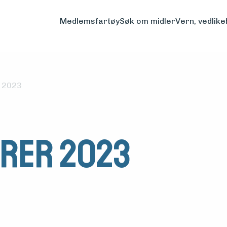
Medlemsfartøy
Søk om midler
Vern, vedlike
 2023
rer 2023