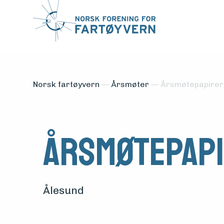
Norsk fartøyvern
—
Årsmøter
—
Årsmøtepapirer
Årsmøtepapi
Medlemsfartøy
Søk
Ålesund
om
midler