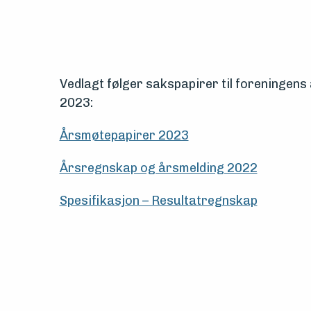
Vern,
vedlikehold
og
Vedlagt følger sakspapirer til foreningens
2023:
drift
Årsmøtepapirer 2023
Om
Årsregnskap og årsmelding 2022
foreningen
Spesifikasjon – Resultatregnskap
Aktuelt
Arrangementer