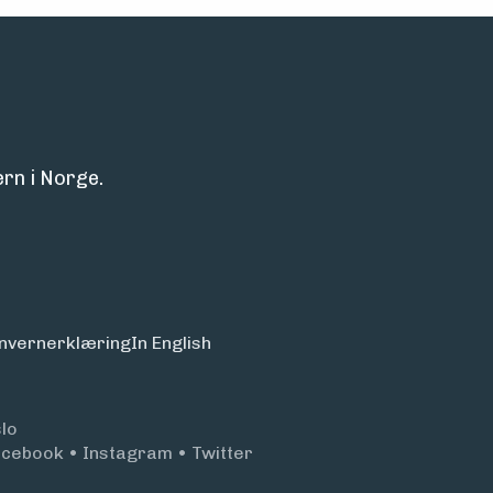
rn i Norge.
nvern­erklæring
In English
lo
acebook
•
Instagram
•
Twitter