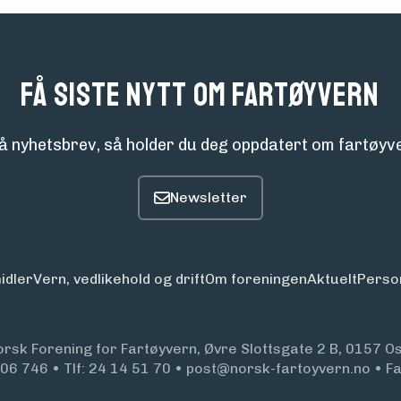
Få siste nytt om fartøyvern
å nyhetsbrev, så holder du deg oppdatert om fartøyve
idler
Vern, vedlikehold og drift
Om foreningen
Aktuelt
Perso
orsk Forening for Fartøyvern, Øvre Slottsgate 2 B, 0157 Os
906 746
•
Tlf:
24 14 51 70
•
post@norsk-fartoyvern.no
•
F