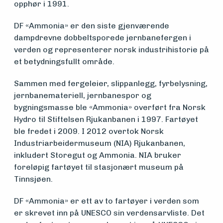
foreningen
opphør i 1991.
DF «Ammonia» er den siste gjenværende
Aktuelt
dampdrevne dobbeltsporede jernbanefergen i
verden og representerer norsk industrihistorie på
et betydningsfullt område.
Arrangementer
Sammen med fergeleier, slippanlegg, fyrbelysning,
jernbanemateriell, jernbanespor og
bygningsmasse ble «Ammonia» overført fra Norsk
Hydro til Stiftelsen Rjukanbanen i 1997. Fartøyet
ble fredet i 2009. I 2012 overtok Norsk
Industriarbeidermuseum (NIA) Rjukanbanen,
inkludert Storegut og Ammonia. NIA bruker
foreløpig fartøyet til stasjonært museum på
Tinnsjøen.
DF «Ammonia» er ett av to fartøyer i verden som
er skrevet inn på UNESCO sin verdensarvliste. Det