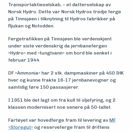
Medlemsfartøy
Transportaktieselskab, – et datterselskap av
Norsk Hydro. Dette var Norsk Hydros tredje ferge
på Tinnsjøen i tilknytning til Hydros fabrikker på
Søk
Rjukan og Notodden.
om
Fergetrafikken på Tinnsjøen ble verdenskjent
under siste verdenskrig da jernbanefergen
midler
«Hydro» med «tungtvann» om bord ble senket i
februar 1944.
Vern,
DF «Ammonia» har 2 stk. dampmaskiner på 450 IHK
hver og kunne frakte 16-17 jernbanevogner og
vedlikehold
samtidig føre 150 passasjerer.
og drift
I 1951 ble det lagt om fra kull til oljefyring, og 2.
klassen modernisert noe senere på 50-tallet.
Om
Fartøyet var hovedferge fram til levering av
MF
«Storegut»
og reserveferge fram til driftens