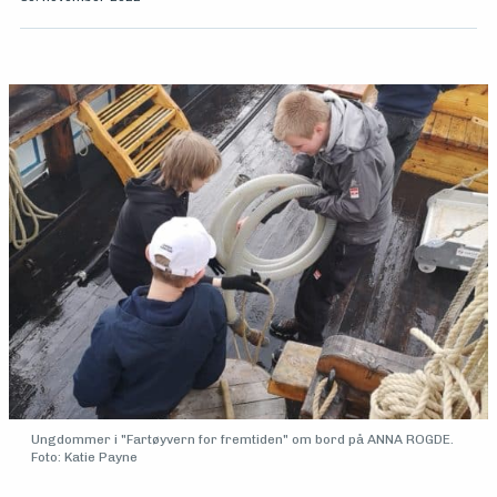
Medlemsfartøy
Søk
om
midler
Ungdommer i "Fartøyvern for fremtiden" om bord på ANNA ROGDE.
Foto: Katie Payne
Vern,