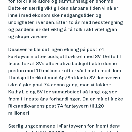
for folk i alle aldre og samfunnslag er enorme.
Dette er særlig viktig i den sårbare tiden vi nå er
inne i med økonomiske nedgangstider og
uroligheter i verden. Etter to år med nedstengning
og pandemi er det viktig å få folk i aktivitet igjen
og skape verdier
Dessverre ble det ingen økning på post 74
Fartøyvern etter budsjettforliket med SV. Dette til
tross for at SVs alternative budsjett økte denne
posten med 10 millioner etter vårt møte med dem.
I budsjettforliket med Ap/Sp klarte SV dessverre
ikke å øke post 74 denne gang, men vi takker
Kathy Lie og SV for samarbeidet så langt og ser
frem til neste års forhandlinger. Da er målet å øke
Riksantikvarens post 74 fartøyvern til 120
millioner!
Særlig ungdommene i «Fartøyvern for fremtiden»