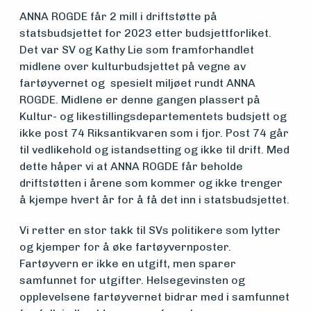
vedlikehold
ANNA ROGDE får 2 mill i driftstøtte på
statsbudsjettet for 2023 etter budsjettforliket.
og drift
Det var SV og Kathy Lie som framforhandlet
midlene over kulturbudsjettet på vegne av
fartøyvernet og spesielt miljøet rundt ANNA
Om
ROGDE. Midlene er denne gangen plassert på
Kultur- og likestillingsdepartementets budsjett og
foreningen
ikke post 74 Riksantikvaren som i fjor. Post 74 går
til vedlikehold og istandsetting og ikke til drift. Med
dette håper vi at ANNA ROGDE får beholde
Aktuelt
driftstøtten i årene som kommer og ikke trenger
å kjempe hvert år for å få det inn i statsbudsjettet.
Arrangementer
Vi retter en stor takk til SVs politikere som lytter
og kjemper for å øke fartøyvernposter.
Fartøyvern er ikke en utgift, men sparer
samfunnet for utgifter. Helsegevinsten og
opplevelsene fartøyvernet bidrar med i samfunnet