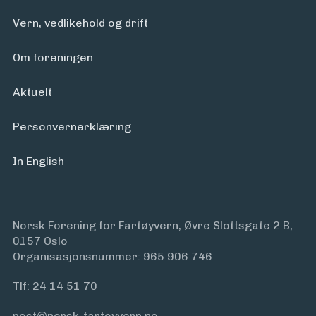
Arrangementer
Vern, vedlikehold og drift
Om foreningen
Aktuelt
Personvern­erklæring
In English
Norsk Forening for Fartøyvern, Øvre Slottsgate 2 B,
0157 Oslo
Organisasjonsnummer: 965 906 746
Tlf:
24 14 51 70
post@norsk-fartoyvern.no