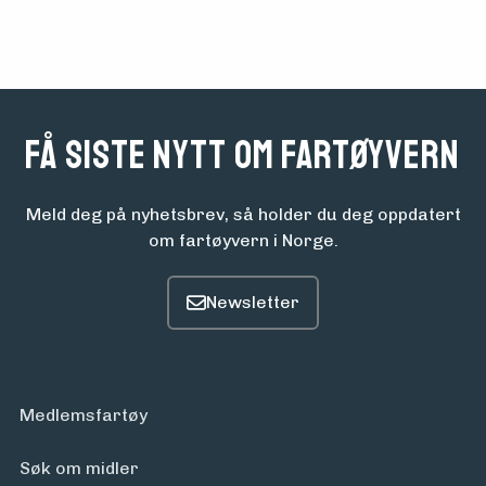
om
midler
Vern,
Få siste nytt om fartøyvern
vedlikehold
Meld deg på nyhetsbrev, så holder du deg oppdatert
og drift
om fartøyvern i Norge.
Om
foreningen
Medlemsfartøy
Aktuelt
Søk om midler