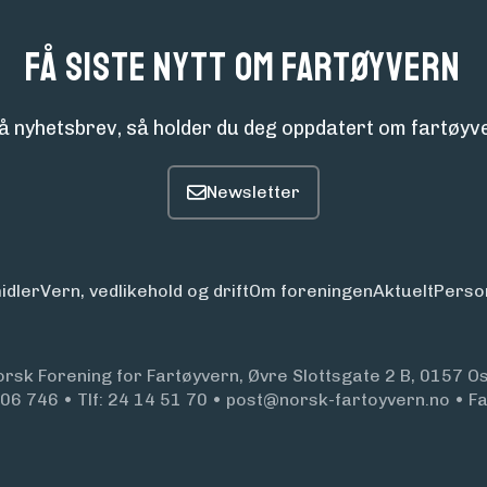
Få siste nytt om fartøyvern
å nyhetsbrev, så holder du deg oppdatert om fartøyve
idler
Vern, vedlikehold og drift
Om foreningen
Aktuelt
Perso
orsk Forening for Fartøyvern, Øvre Slottsgate 2 B, 0157 Os
906 746
•
Tlf:
24 14 51 70
•
post@norsk-fartoyvern.no
•
F