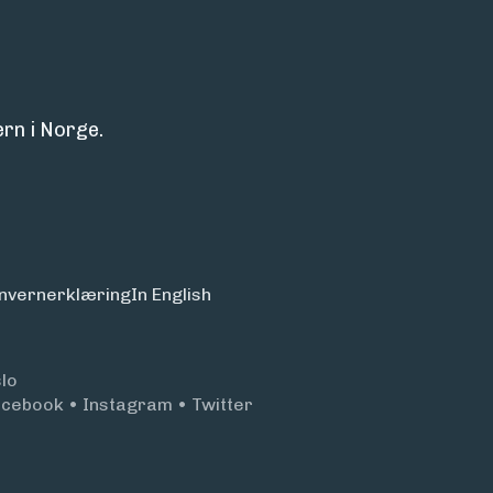
rn i Norge.
nvern­erklæring
In English
lo
acebook
•
Instagram
•
Twitter