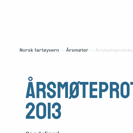
Norsk fartøyvern
—
Årsmøter
—
Årsmøteprotoko
Årsmøtepro
Medlemsfartøy
Søk
2013
om
midler