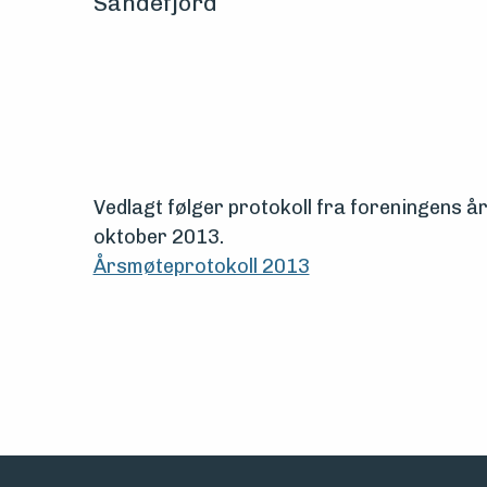
Sandefjord
Vern,
vedlikehold
og
drift
Vedlagt følger protokoll fra foreningens år
Om
oktober 2013.
foreningen
Årsmøteprotokoll 2013
Aktuelt
Arrangementer